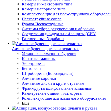
Камеры инжекторного типа
Камеры напорного типа
Комплектующие для пескоструйного оборудова
Пескоструйные сопла
Рукава Пескоструйные
Системы сбора рекуперации и абразива
Средства индивидуальной защиты (СИЗ)
Галтовочные барабаны
Алмазное бурение, резка и оснастка
Установки алмазного бурения
Канатные машины
Электрорезы
Бензорезы
Штроборезы (Бороздоделы)
Алмазные коронки
Алмазные диски и круги отрезные
Франкфурты шлифовальные алмазные
Камнерезные станки, плиткорезы
Комплектующие для алмазного оборудования
Еще