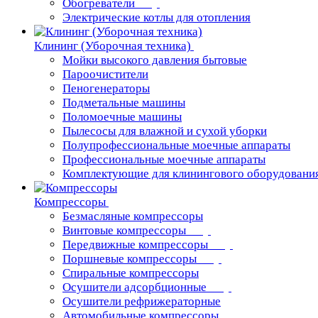
Обогреватели
Электрические котлы для отопления
Клининг (Уборочная техника)
Мойки высокого давления бытовые
Пароочистители
Пеногенераторы
Подметальные машины
Поломоечные машины
Пылесосы для влажной и сухой уборки
Полупрофессиональные моечные аппараты
Профессиональные моечные аппараты
Комплектующие для клинингового оборудовани
Компрессоры
Безмасляные компрессоры
Винтовые компрессоры
Передвижные компрессоры
Поршневые компрессоры
Спиральные компрессоры
Осушители адсорбционные
Осушители рефрижераторные
Автомобильные компрессоры