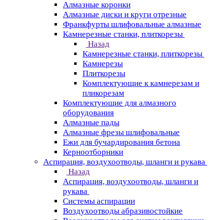
Алмазные коронки
Алмазные диски и круги отрезные
Франкфурты шлифовальные алмазные
Камнерезные станки, плиткорезы
Назад
Камнерезные станки, плиткорезы
Камнерезы
Плиткорезы
Комплектующие к камнерезам и
пликорезам
Комплектующие для алмазного
оборудования
Алмазные пады
Алмазные фрезы шлифовальные
Ежи для бучардирования бетона
Керноотборники
Аспирация, воздухоотводы, шланги и рукава
Назад
Аспирация, воздухоотводы, шланги и
рукава
Системы аспирации
Воздухоотводы абразивостойкие