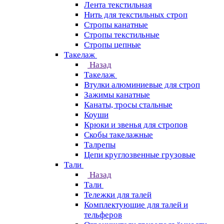
Лента текстильная
Нить для текстильных строп
Стропы канатные
Стропы текстильные
Стропы цепные
Такелаж
Назад
Такелаж
Втулки алюминиевые для строп
Зажимы канатные
Канаты, тросы стальные
Коуши
Крюки и звенья для стропов
Скобы такелажные
Талрепы
Цепи круглозвенные грузовые
Тали
Назад
Тали
Тележки для талей
Комплектующие для талей и
тельферов