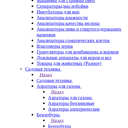
Машинки для стрижки овец
Сепараторы,маслобойки
Инкубаторы для яиц
Анализаторы влажности
Анализаторы качества молока
Анализаторы пива и спиртосодержащих
напитков
Анализаторы соматических клеток
Влагомеры зерна
Грануляторы для комбикорма и кормов
Доильные аппараты для коров и коз
Товары для животных (Разное)
Садовая техника
Назад
Садовая техника
Аэраторы для газона
Назад
Аэраторы для газона
Аэраторы бензиновые
Аэраторы электрические
Бензобуры
Назад
Бензобуры