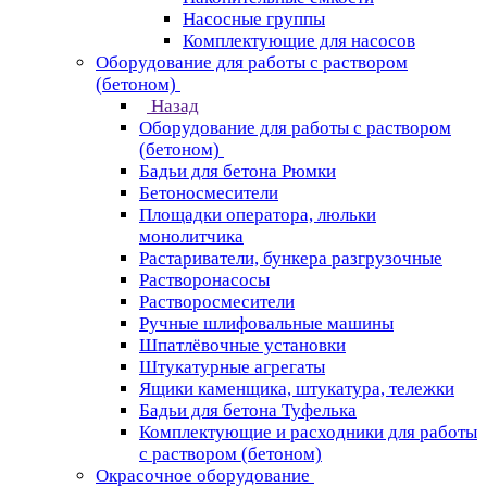
Насосные группы
Комплектующие для насосов
Оборудование для работы с раствором
(бетоном)
Назад
Оборудование для работы с раствором
(бетоном)
Бадьи для бетона Рюмки
Бетоносмесители
Площадки оператора, люльки
монолитчика
Растариватели, бункера разгрузочные
Растворонасосы
Растворосмесители
Ручные шлифовальные машины
Шпатлёвочные установки
Штукатурные агрегаты
Ящики каменщика, штукатура, тележки
Бадьи для бетона Туфелька
Комплектующие и расходники для работы
с раствором (бетоном)
Окрасочное оборудование