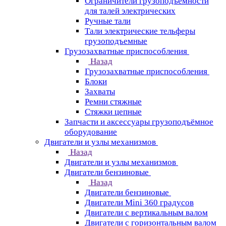
Ограничители грузоподъёмности
для талей электрических
Ручные тали
Тали электрические тельферы
грузоподъемные
Грузозахватные приспособления
Назад
Грузозахватные приспособления
Блоки
Захваты
Ремни стяжные
Стяжки цепные
Запчасти и аксессуары грузоподъёмное
оборудование
Двигатели и узлы механизмов
Назад
Двигатели и узлы механизмов
Двигатели бензиновые
Назад
Двигатели бензиновые
Двигатели Mini 360 градусов
Двигатели с вертикальным валом
Двигатели с горизонтальным валом