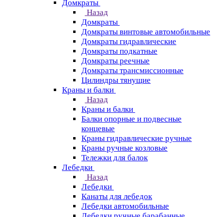
Домкраты
Назад
Домкраты
Домкраты винтовые автомобильные
Домкраты гидравлические
Домкраты подкатные
Домкраты реечные
Домкраты трансмиссионные
Цилиндры тянущие
Краны и балки
Назад
Краны и балки
Балки опорные и подвесные
концевые
Краны гидравлические ручные
Краны ручные козловые
Тележки для балок
Лебедки
Назад
Лебедки
Канаты для лебедок
Лебедки автомобильные
Лебедки ручные барабанные