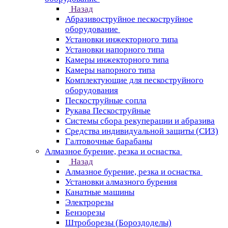
Назад
Абразивоструйное пескоструйное
оборудование
Установки инжекторного типа
Установки напорного типа
Камеры инжекторного типа
Камеры напорного типа
Комплектующие для пескоструйного
оборудования
Пескоструйные сопла
Рукава Пескоструйные
Системы сбора рекуперации и абразива
Средства индивидуальной защиты (СИЗ)
Галтовочные барабаны
Алмазное бурение, резка и оснастка
Назад
Алмазное бурение, резка и оснастка
Установки алмазного бурения
Канатные машины
Электрорезы
Бензорезы
Штроборезы (Бороздоделы)