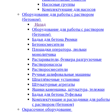
Насосные группы
Комплектующие для насосов
Оборудование для работы с раствором
(бетоном)
Назад
Оборудование для работы с раствором
(бетоном)
Бадьи для бетона Рюмки
Бетоносмесители
Площадки оператора, люльки
монолитчика
Растариватели, бункера разгрузочные
Растворонасосы
Растворосмесители
Ручные шлифовальные машины
Шпатлёвочные установки
Штукатурные агрегаты
Ящики каменщика, штукатура, тележки
Бадьи для бетона Туфелька
Комплектующие и расходники для работы
с раствором (бетоном)
Окрасочное оборудование