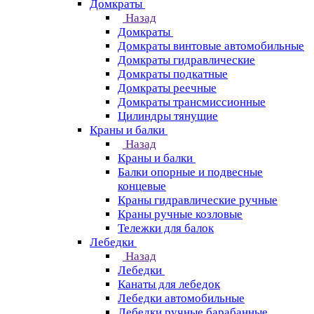
Домкраты
Назад
Домкраты
Домкраты винтовые автомобильные
Домкраты гидравлические
Домкраты подкатные
Домкраты реечные
Домкраты трансмиссионные
Цилиндры тянущие
Краны и балки
Назад
Краны и балки
Балки опорные и подвесные
концевые
Краны гидравлические ручные
Краны ручные козловые
Тележки для балок
Лебедки
Назад
Лебедки
Канаты для лебедок
Лебедки автомобильные
Лебедки ручные барабанные