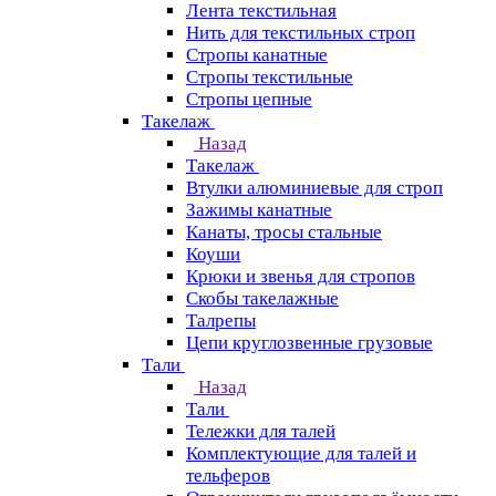
Лента текстильная
Нить для текстильных строп
Стропы канатные
Стропы текстильные
Стропы цепные
Такелаж
Назад
Такелаж
Втулки алюминиевые для строп
Зажимы канатные
Канаты, тросы стальные
Коуши
Крюки и звенья для стропов
Скобы такелажные
Талрепы
Цепи круглозвенные грузовые
Тали
Назад
Тали
Тележки для талей
Комплектующие для талей и
тельферов