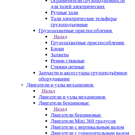
Ограничители грузоподъёмности
для талей электрических
Ручные тали
Тали электрические тельферы
грузоподъемные
Грузозахватные приспособления
Назад
Грузозахватные приспособления
Блоки
Захваты
Ремни стяжные
Стяжки цепные
Запчасти и аксессуары грузоподъёмное
оборудование
Двигатели и узлы механизмов
Назад
Двигатели и узлы механизмов
Двигатели бензиновые
Назад
Двигатели бензиновые
Двигатели Mini 360 градусов
Двигатели с вертикальным валом
Двигатели с горизонтальным валом