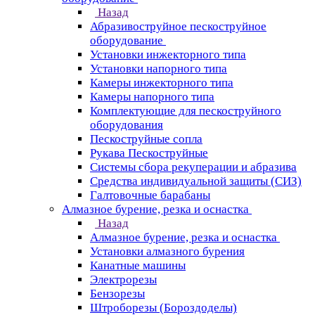
Назад
Абразивоструйное пескоструйное
оборудование
Установки инжекторного типа
Установки напорного типа
Камеры инжекторного типа
Камеры напорного типа
Комплектующие для пескоструйного
оборудования
Пескоструйные сопла
Рукава Пескоструйные
Системы сбора рекуперации и абразива
Средства индивидуальной защиты (СИЗ)
Галтовочные барабаны
Алмазное бурение, резка и оснастка
Назад
Алмазное бурение, резка и оснастка
Установки алмазного бурения
Канатные машины
Электрорезы
Бензорезы
Штроборезы (Бороздоделы)