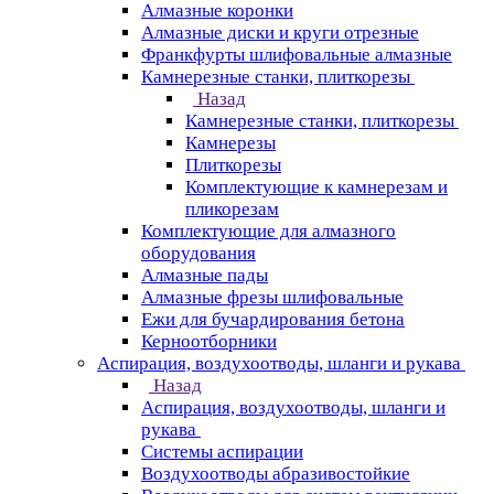
Алмазные коронки
Алмазные диски и круги отрезные
Франкфурты шлифовальные алмазные
Камнерезные станки, плиткорезы
Назад
Камнерезные станки, плиткорезы
Камнерезы
Плиткорезы
Комплектующие к камнерезам и
пликорезам
Комплектующие для алмазного
оборудования
Алмазные пады
Алмазные фрезы шлифовальные
Ежи для бучардирования бетона
Керноотборники
Аспирация, воздухоотводы, шланги и рукава
Назад
Аспирация, воздухоотводы, шланги и
рукава
Системы аспирации
Воздухоотводы абразивостойкие