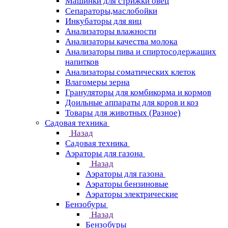
Машинки для стрижки овец
Сепараторы,маслобойки
Инкубаторы для яиц
Анализаторы влажности
Анализаторы качества молока
Анализаторы пива и спиртосодержащих
напитков
Анализаторы соматических клеток
Влагомеры зерна
Грануляторы для комбикорма и кормов
Доильные аппараты для коров и коз
Товары для животных (Разное)
Садовая техника
Назад
Садовая техника
Аэраторы для газона
Назад
Аэраторы для газона
Аэраторы бензиновые
Аэраторы электрические
Бензобуры
Назад
Бензобуры