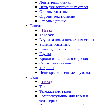
Лента текстильная
Нить для текстильных строп
Стропы канатные
Стропы текстильные
Стропы цепные
Такелаж
Назад
Такелаж
Втулки алюминиевые для строп
Зажимы канатные
Канаты, тросы стальные
Коуши
Крюки и звенья для стропов
Скобы такелажные
Талрепы
Цепи круглозвенные грузовые
Тали
Назад
Тали
Тележки для талей
Комплектующие для талей и
тельферов