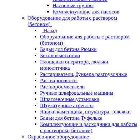
Насосные группы
Комплектующие для насосов
Оборудование для работы с раствором
(бетоном)
Назад
Оборудование для работы с раствором
(бетоном)
Бадьи для бетона Рюмки
Бетоносмесители
Площадки оператора, люльки
монолитчика
Растариватели, бункера разгрузочные
Растворонасосы
Растворосмесители
Ручные шлифовальные машины
Шпатлёвочные установки
Штукатурные агрегаты
Ящики каменщика, штукатура, тележки
Бадьи для бетона Туфелька
Комплектующие и расходники для работы
с раствором (бетоном)
Окрасочное оборудование