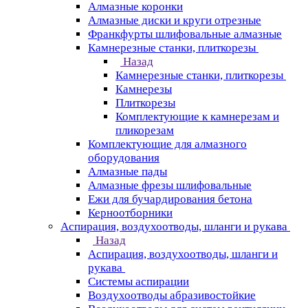
Алмазные коронки
Алмазные диски и круги отрезные
Франкфурты шлифовальные алмазные
Камнерезные станки, плиткорезы
Назад
Камнерезные станки, плиткорезы
Камнерезы
Плиткорезы
Комплектующие к камнерезам и
пликорезам
Комплектующие для алмазного
оборудования
Алмазные пады
Алмазные фрезы шлифовальные
Ежи для бучардирования бетона
Керноотборники
Аспирация, воздухоотводы, шланги и рукава
Назад
Аспирация, воздухоотводы, шланги и
рукава
Системы аспирации
Воздухоотводы абразивостойкие