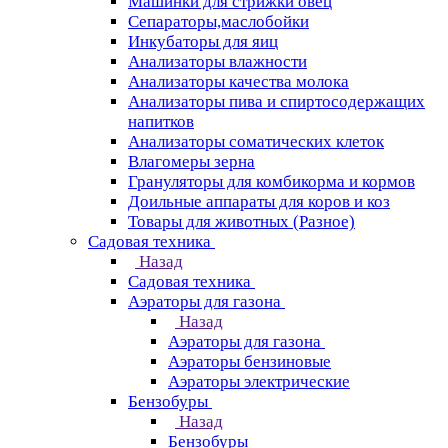
Машинки для стрижки овец
Сепараторы,маслобойки
Инкубаторы для яиц
Анализаторы влажности
Анализаторы качества молока
Анализаторы пива и спиртосодержащих
напитков
Анализаторы соматических клеток
Влагомеры зерна
Грануляторы для комбикорма и кормов
Доильные аппараты для коров и коз
Товары для животных (Разное)
Садовая техника
Назад
Садовая техника
Аэраторы для газона
Назад
Аэраторы для газона
Аэраторы бензиновые
Аэраторы электрические
Бензобуры
Назад
Бензобуры