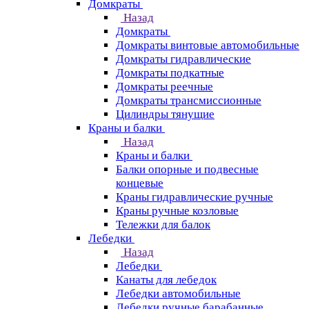
Домкраты
Назад
Домкраты
Домкраты винтовые автомобильные
Домкраты гидравлические
Домкраты подкатные
Домкраты реечные
Домкраты трансмиссионные
Цилиндры тянущие
Краны и балки
Назад
Краны и балки
Балки опорные и подвесные
концевые
Краны гидравлические ручные
Краны ручные козловые
Тележки для балок
Лебедки
Назад
Лебедки
Канаты для лебедок
Лебедки автомобильные
Лебедки ручные барабанные