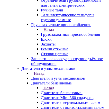
Ограничители грузоподъёмности
для талей электрических
Ручные тали
Тали электрические тельферы
грузоподъемные
Грузозахватные приспособления
Назад
Грузозахватные приспособления
Блоки
Захваты
Ремни стяжные
Стяжки цепные
Запчасти и аксессуары грузоподъёмное
оборудование
Двигатели и узлы механизмов
Назад
Двигатели и узлы механизмов
Двигатели бензиновые
Назад
Двигатели бензиновые
Двигатели Mini 360 градусов
Двигатели с вертикальным валом
Двигатели с горизонтальным валом