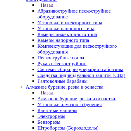
Назад
Абразивоструйное пескоструйное
оборудование
Установки инжекторного типа
Установки напорного типа
Камеры инжекторного типа
Камеры напорного типа
Комплектующие для пескоструйного
оборудования
Пескоструйные сопла
Рукава Пескоструйные
Системы сбора рекуперации и абразива
Средства индивидуальной защиты (СИЗ)
Галтовочные барабаны
Алмазное бурение, резка и оснастка
Назад
Алмазное бурение, резка и оснастка
Установки алмазного бурения
Канатные машины
Электрорезы
Бензорезы
Штроборезы (Бороздоделы)