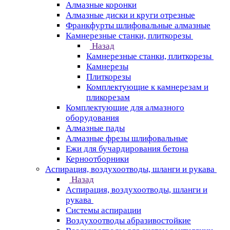
Алмазные коронки
Алмазные диски и круги отрезные
Франкфурты шлифовальные алмазные
Камнерезные станки, плиткорезы
Назад
Камнерезные станки, плиткорезы
Камнерезы
Плиткорезы
Комплектующие к камнерезам и
пликорезам
Комплектующие для алмазного
оборудования
Алмазные пады
Алмазные фрезы шлифовальные
Ежи для бучардирования бетона
Керноотборники
Аспирация, воздухоотводы, шланги и рукава
Назад
Аспирация, воздухоотводы, шланги и
рукава
Системы аспирации
Воздухоотводы абразивостойкие