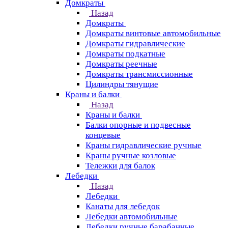
Домкраты
Назад
Домкраты
Домкраты винтовые автомобильные
Домкраты гидравлические
Домкраты подкатные
Домкраты реечные
Домкраты трансмиссионные
Цилиндры тянущие
Краны и балки
Назад
Краны и балки
Балки опорные и подвесные
концевые
Краны гидравлические ручные
Краны ручные козловые
Тележки для балок
Лебедки
Назад
Лебедки
Канаты для лебедок
Лебедки автомобильные
Лебедки ручные барабанные