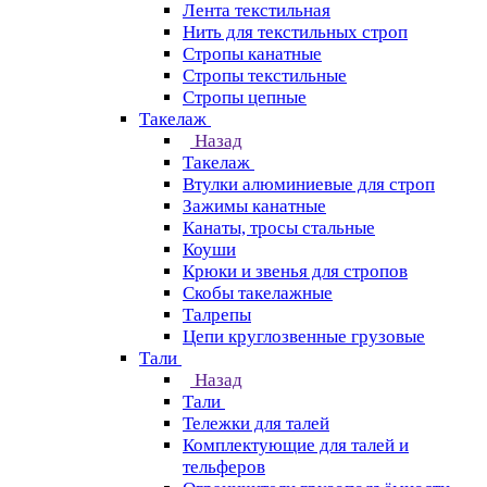
Лента текстильная
Нить для текстильных строп
Стропы канатные
Стропы текстильные
Стропы цепные
Такелаж
Назад
Такелаж
Втулки алюминиевые для строп
Зажимы канатные
Канаты, тросы стальные
Коуши
Крюки и звенья для стропов
Скобы такелажные
Талрепы
Цепи круглозвенные грузовые
Тали
Назад
Тали
Тележки для талей
Комплектующие для талей и
тельферов