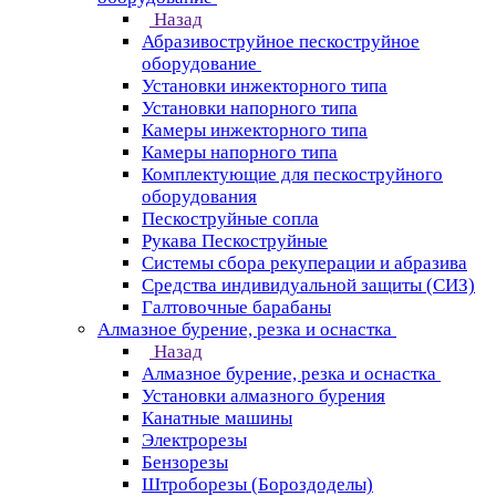
Назад
Абразивоструйное пескоструйное
оборудование
Установки инжекторного типа
Установки напорного типа
Камеры инжекторного типа
Камеры напорного типа
Комплектующие для пескоструйного
оборудования
Пескоструйные сопла
Рукава Пескоструйные
Системы сбора рекуперации и абразива
Средства индивидуальной защиты (СИЗ)
Галтовочные барабаны
Алмазное бурение, резка и оснастка
Назад
Алмазное бурение, резка и оснастка
Установки алмазного бурения
Канатные машины
Электрорезы
Бензорезы
Штроборезы (Бороздоделы)