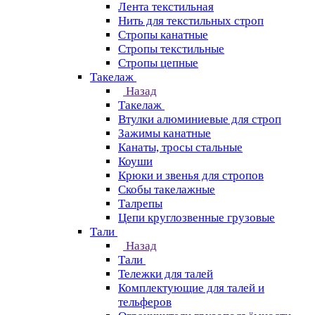
Лента текстильная
Нить для текстильных строп
Стропы канатные
Стропы текстильные
Стропы цепные
Такелаж
Назад
Такелаж
Втулки алюминиевые для строп
Зажимы канатные
Канаты, тросы стальные
Коуши
Крюки и звенья для стропов
Скобы такелажные
Талрепы
Цепи круглозвенные грузовые
Тали
Назад
Тали
Тележки для талей
Комплектующие для талей и
тельферов