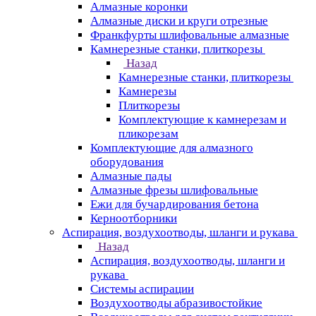
Алмазные коронки
Алмазные диски и круги отрезные
Франкфурты шлифовальные алмазные
Камнерезные станки, плиткорезы
Назад
Камнерезные станки, плиткорезы
Камнерезы
Плиткорезы
Комплектующие к камнерезам и
пликорезам
Комплектующие для алмазного
оборудования
Алмазные пады
Алмазные фрезы шлифовальные
Ежи для бучардирования бетона
Керноотборники
Аспирация, воздухоотводы, шланги и рукава
Назад
Аспирация, воздухоотводы, шланги и
рукава
Системы аспирации
Воздухоотводы абразивостойкие