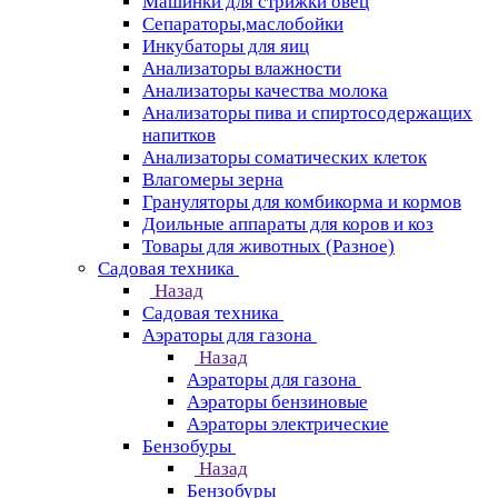
Машинки для стрижки овец
Сепараторы,маслобойки
Инкубаторы для яиц
Анализаторы влажности
Анализаторы качества молока
Анализаторы пива и спиртосодержащих
напитков
Анализаторы соматических клеток
Влагомеры зерна
Грануляторы для комбикорма и кормов
Доильные аппараты для коров и коз
Товары для животных (Разное)
Садовая техника
Назад
Садовая техника
Аэраторы для газона
Назад
Аэраторы для газона
Аэраторы бензиновые
Аэраторы электрические
Бензобуры
Назад
Бензобуры