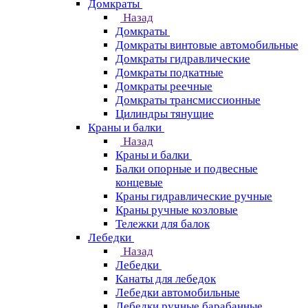
Домкраты
Назад
Домкраты
Домкраты винтовые автомобильные
Домкраты гидравлические
Домкраты подкатные
Домкраты реечные
Домкраты трансмиссионные
Цилиндры тянущие
Краны и балки
Назад
Краны и балки
Балки опорные и подвесные
концевые
Краны гидравлические ручные
Краны ручные козловые
Тележки для балок
Лебедки
Назад
Лебедки
Канаты для лебедок
Лебедки автомобильные
Лебедки ручные барабанные