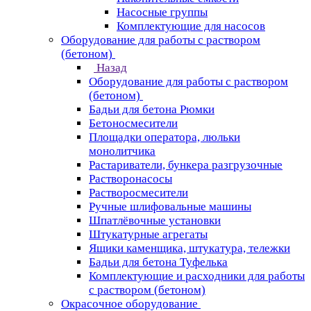
Насосные группы
Комплектующие для насосов
Оборудование для работы с раствором
(бетоном)
Назад
Оборудование для работы с раствором
(бетоном)
Бадьи для бетона Рюмки
Бетоносмесители
Площадки оператора, люльки
монолитчика
Растариватели, бункера разгрузочные
Растворонасосы
Растворосмесители
Ручные шлифовальные машины
Шпатлёвочные установки
Штукатурные агрегаты
Ящики каменщика, штукатура, тележки
Бадьи для бетона Туфелька
Комплектующие и расходники для работы
с раствором (бетоном)
Окрасочное оборудование