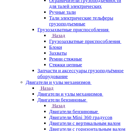
Ограничители грузоподъёмности
для талей электрических
Ручные тали
Тали электрические тельферы
грузоподъемные
Грузозахватные приспособления
Назад
Грузозахватные приспособления
Блоки
Захваты
Ремни стяжные
Стяжки цепные
Запчасти и аксессуары грузоподъёмное
оборудование
Двигатели и узлы механизмов
Назад
Двигатели и узлы механизмов
Двигатели бензиновые
Назад
Двигатели бензиновые
Двигатели Mini 360 градусов
Двигатели с вертикальным валом
Двигатели с горизонтальным валом