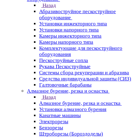
Назад
Абразивоструйное пескоструйное
оборудование
Установки инжекторного типа
Установки напорного типа
Камеры инжекторного типа
Камеры напорного типа
Комплектующие для пескоструйного
оборудования
Пескоструйные сопла
Рукава Пескоструйные
Системы сбора рекуперации и абразива
Средства индивидуальной защиты (СИЗ)
Галтовочные барабаны
Алмазное бурение, резка и оснастка
Назад
Алмазное бурение, резка и оснастка
Установки алмазного бурения
Канатные машины
Электрорезы
Бензорезы
Штроборезы (Бороздоделы)