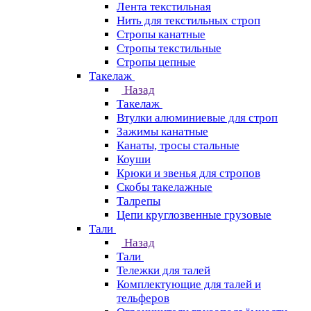
Лента текстильная
Нить для текстильных строп
Стропы канатные
Стропы текстильные
Стропы цепные
Такелаж
Назад
Такелаж
Втулки алюминиевые для строп
Зажимы канатные
Канаты, тросы стальные
Коуши
Крюки и звенья для стропов
Скобы такелажные
Талрепы
Цепи круглозвенные грузовые
Тали
Назад
Тали
Тележки для талей
Комплектующие для талей и
тельферов