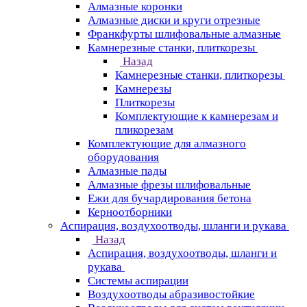
Алмазные коронки
Алмазные диски и круги отрезные
Франкфурты шлифовальные алмазные
Камнерезные станки, плиткорезы
Назад
Камнерезные станки, плиткорезы
Камнерезы
Плиткорезы
Комплектующие к камнерезам и
пликорезам
Комплектующие для алмазного
оборудования
Алмазные пады
Алмазные фрезы шлифовальные
Ежи для бучардирования бетона
Керноотборники
Аспирация, воздухоотводы, шланги и рукава
Назад
Аспирация, воздухоотводы, шланги и
рукава
Системы аспирации
Воздухоотводы абразивостойкие