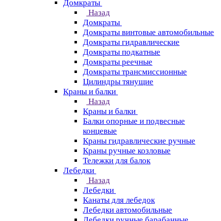
Домкраты
Назад
Домкраты
Домкраты винтовые автомобильные
Домкраты гидравлические
Домкраты подкатные
Домкраты реечные
Домкраты трансмиссионные
Цилиндры тянущие
Краны и балки
Назад
Краны и балки
Балки опорные и подвесные
концевые
Краны гидравлические ручные
Краны ручные козловые
Тележки для балок
Лебедки
Назад
Лебедки
Канаты для лебедок
Лебедки автомобильные
Лебедки ручные барабанные