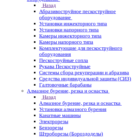
Назад
Абразивоструйное пескоструйное
оборудование
Установки инжекторного типа
Установки напорного типа
Камеры инжекторного типа
Камеры напорного типа
Комплектующие для пескоструйного
оборудования
Пескоструйные сопла
Рукава Пескоструйные
Системы сбора рекуперации и абразива
Средства индивидуальной защиты (СИЗ)
Галтовочные барабаны
Алмазное бурение, резка и оснастка
Назад
Алмазное бурение, резка и оснастка
Установки алмазного бурения
Канатные машины
Электрорезы
Бензорезы
Штроборезы (Бороздоделы)