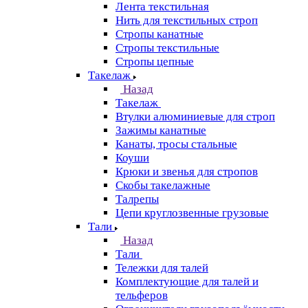
Лента текстильная
Нить для текстильных строп
Стропы канатные
Стропы текстильные
Стропы цепные
Такелаж
Назад
Такелаж
Втулки алюминиевые для строп
Зажимы канатные
Канаты, тросы стальные
Коуши
Крюки и звенья для стропов
Скобы такелажные
Талрепы
Цепи круглозвенные грузовые
Тали
Назад
Тали
Тележки для талей
Комплектующие для талей и
тельферов