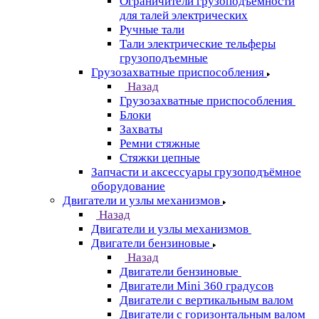
Ограничители грузоподъёмности
для талей электрических
Ручные тали
Тали электрические тельферы
грузоподъемные
Грузозахватные приспособления
Назад
Грузозахватные приспособления
Блоки
Захваты
Ремни стяжные
Стяжки цепные
Запчасти и аксессуары грузоподъёмное
оборудование
Двигатели и узлы механизмов
Назад
Двигатели и узлы механизмов
Двигатели бензиновые
Назад
Двигатели бензиновые
Двигатели Mini 360 градусов
Двигатели с вертикальным валом
Двигатели с горизонтальным валом