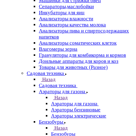
Машинки для стрижки овец
Сепараторы,маслобойки
Инкубаторы для яиц
Анализаторы влажности
Анализаторы качества молока
Анализаторы пива и спиртосодержащих
напитков
Анализаторы соматических клеток
Влагомеры зерна
Грануляторы для комбикорма и кормов
Доильные аппараты для коров и коз
Товары для животных (Разное)
Садовая техника
Назад
Садовая техника
Аэраторы для газона
Назад
Аэраторы для газона
Аэраторы бензиновые
Аэраторы электрические
Бензобуры
Назад
Бензобуры