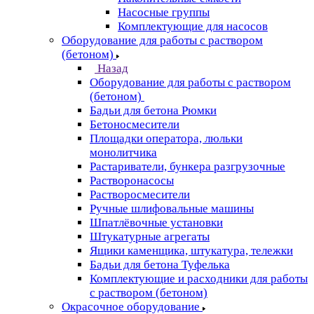
Насосные группы
Комплектующие для насосов
Оборудование для работы с раствором
(бетоном)
Назад
Оборудование для работы с раствором
(бетоном)
Бадьи для бетона Рюмки
Бетоносмесители
Площадки оператора, люльки
монолитчика
Растариватели, бункера разгрузочные
Растворонасосы
Растворосмесители
Ручные шлифовальные машины
Шпатлёвочные установки
Штукатурные агрегаты
Ящики каменщика, штукатура, тележки
Бадьи для бетона Туфелька
Комплектующие и расходники для работы
с раствором (бетоном)
Окрасочное оборудование