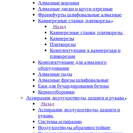
Алмазные коронки
Алмазные диски и круги отрезные
Франкфурты шлифовальные алмазные
Камнерезные станки, плиткорезы
Назад
Камнерезные станки, плиткорезы
Камнерезы
Плиткорезы
Комплектующие к камнерезам и
пликорезам
Комплектующие для алмазного
оборудования
Алмазные пады
Алмазные фрезы шлифовальные
Ежи для бучардирования бетона
Керноотборники
Аспирация, воздухоотводы, шланги и рукава
Назад
Аспирация, воздухоотводы, шланги и
рукава
Системы аспирации
Воздухоотводы абразивостойкие