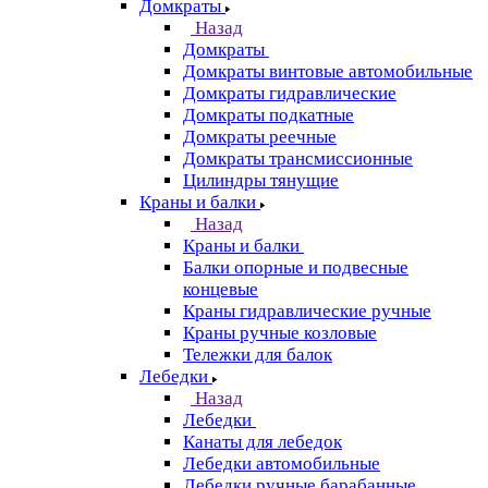
Домкраты
Назад
Домкраты
Домкраты винтовые автомобильные
Домкраты гидравлические
Домкраты подкатные
Домкраты реечные
Домкраты трансмиссионные
Цилиндры тянущие
Краны и балки
Назад
Краны и балки
Балки опорные и подвесные
концевые
Краны гидравлические ручные
Краны ручные козловые
Тележки для балок
Лебедки
Назад
Лебедки
Канаты для лебедок
Лебедки автомобильные
Лебедки ручные барабанные