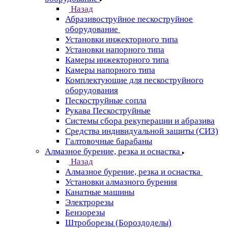
Назад
Абразивоструйное пескоструйное
оборудование
Установки инжекторного типа
Установки напорного типа
Камеры инжекторного типа
Камеры напорного типа
Комплектующие для пескоструйного
оборудования
Пескоструйные сопла
Рукава Пескоструйные
Системы сбора рекуперации и абразива
Средства индивидуальной защиты (СИЗ)
Галтовочные барабаны
Алмазное бурение, резка и оснастка
Назад
Алмазное бурение, резка и оснастка
Установки алмазного бурения
Канатные машины
Электрорезы
Бензорезы
Штроборезы (Бороздоделы)