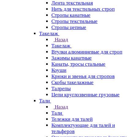
Лента текстильная
Нить для текстильных строп
Стропы канатные
Стропы текстильные
Стропы цепные
Такелаж
Назад
Такелаж
Втулки алюминиевые для строп
Зажимы канатные
Канаты, тросы стальные
Коуши
Крюки и звенья для стропов
Скобы такелажные
Талрепы
Цепи круглозвенные грузовые
Тали
Назад
Тали
Тележки для талей
Комплектующие для талей и
тельферов