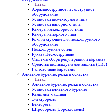
Назад
Абразивоструйное пескоструйное
оборудование
Установки инжекторного типа
Установки напорного типа
Камеры инжекторного типа
Камеры напорного типа
Комплектующие для пескоструйного
оборудования
Пескоструйные сопла
Рукава Пескоструйные
Системы сбора рекуперации и абразива
Средства индивидуальной защиты (СИЗ)
Галтовочные барабаны
Алмазное бурение, резка и оснастка
Назад
Алмазное бурение, резка и оснастка
Установки алмазного бурения
Канатные машины
Электрорезы
Бензорезы
Штроборезы (Бороздоделы)