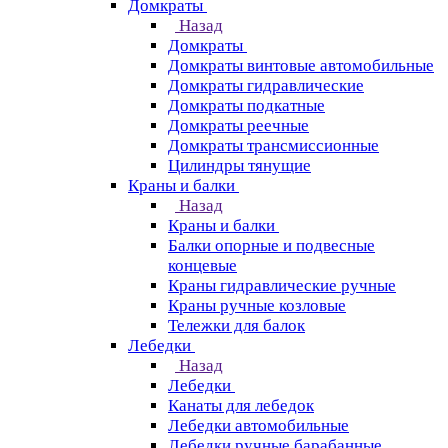
Домкраты
Назад
Домкраты
Домкраты винтовые автомобильные
Домкраты гидравлические
Домкраты подкатные
Домкраты реечные
Домкраты трансмиссионные
Цилиндры тянущие
Краны и балки
Назад
Краны и балки
Балки опорные и подвесные
концевые
Краны гидравлические ручные
Краны ручные козловые
Тележки для балок
Лебедки
Назад
Лебедки
Канаты для лебедок
Лебедки автомобильные
Лебедки ручные барабанные