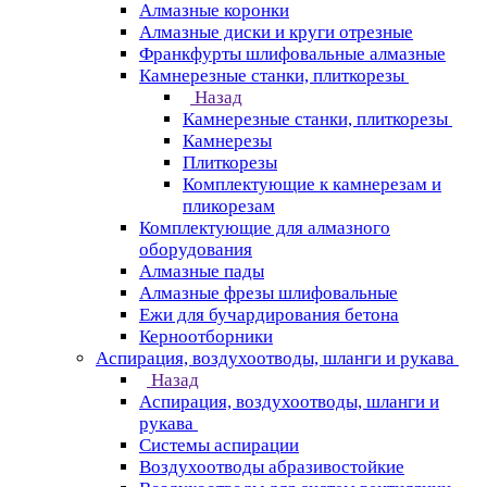
Алмазные коронки
Алмазные диски и круги отрезные
Франкфурты шлифовальные алмазные
Камнерезные станки, плиткорезы
Назад
Камнерезные станки, плиткорезы
Камнерезы
Плиткорезы
Комплектующие к камнерезам и
пликорезам
Комплектующие для алмазного
оборудования
Алмазные пады
Алмазные фрезы шлифовальные
Ежи для бучардирования бетона
Керноотборники
Аспирация, воздухоотводы, шланги и рукава
Назад
Аспирация, воздухоотводы, шланги и
рукава
Системы аспирации
Воздухоотводы абразивостойкие