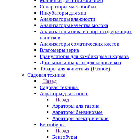
Машинки для стрижки овец
Сепараторы,маслобойки
Инкубаторы для яиц
Анализаторы влажности
Анализаторы качества молока
Анализаторы пива и спиртосодержащих
напитков
Анализаторы соматических клеток
Влагомеры зерна
Грануляторы для комбикорма и кормов
Доильные аппараты для коров и коз
Товары для животных (Разное)
Садовая техника
Назад
Садовая техника
Аэраторы для газона
Назад
Аэраторы для газона
Аэраторы бензиновые
Аэраторы электрические
Бензобуры
Назад
Бензобуры