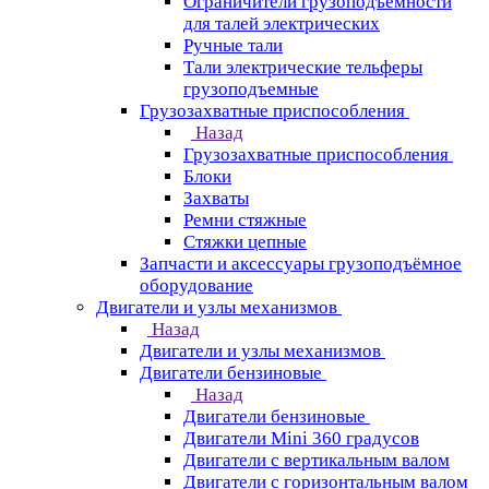
Ограничители грузоподъёмности
для талей электрических
Ручные тали
Тали электрические тельферы
грузоподъемные
Грузозахватные приспособления
Назад
Грузозахватные приспособления
Блоки
Захваты
Ремни стяжные
Стяжки цепные
Запчасти и аксессуары грузоподъёмное
оборудование
Двигатели и узлы механизмов
Назад
Двигатели и узлы механизмов
Двигатели бензиновые
Назад
Двигатели бензиновые
Двигатели Mini 360 градусов
Двигатели с вертикальным валом
Двигатели с горизонтальным валом