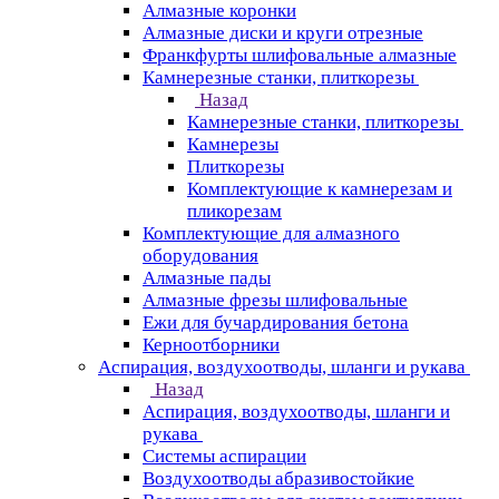
Алмазные коронки
Алмазные диски и круги отрезные
Франкфурты шлифовальные алмазные
Камнерезные станки, плиткорезы
Назад
Камнерезные станки, плиткорезы
Камнерезы
Плиткорезы
Комплектующие к камнерезам и
пликорезам
Комплектующие для алмазного
оборудования
Алмазные пады
Алмазные фрезы шлифовальные
Ежи для бучардирования бетона
Керноотборники
Аспирация, воздухоотводы, шланги и рукава
Назад
Аспирация, воздухоотводы, шланги и
рукава
Системы аспирации
Воздухоотводы абразивостойкие