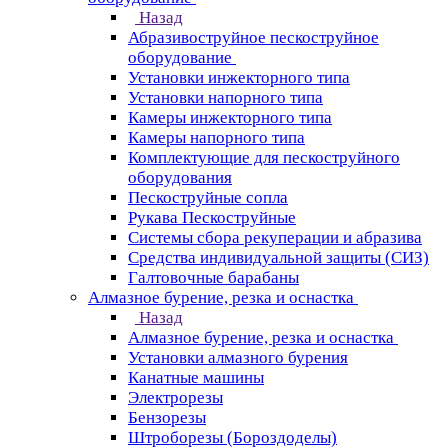
Назад
Абразивоструйное пескоструйное
оборудование
Установки инжекторного типа
Установки напорного типа
Камеры инжекторного типа
Камеры напорного типа
Комплектующие для пескоструйного
оборудования
Пескоструйные сопла
Рукава Пескоструйные
Системы сбора рекуперации и абразива
Средства индивидуальной защиты (СИЗ)
Галтовочные барабаны
Алмазное бурение, резка и оснастка
Назад
Алмазное бурение, резка и оснастка
Установки алмазного бурения
Канатные машины
Электрорезы
Бензорезы
Штроборезы (Бороздоделы)