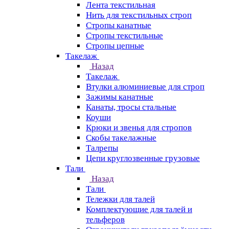
Лента текстильная
Нить для текстильных строп
Стропы канатные
Стропы текстильные
Стропы цепные
Такелаж
Назад
Такелаж
Втулки алюминиевые для строп
Зажимы канатные
Канаты, тросы стальные
Коуши
Крюки и звенья для стропов
Скобы такелажные
Талрепы
Цепи круглозвенные грузовые
Тали
Назад
Тали
Тележки для талей
Комплектующие для талей и
тельферов