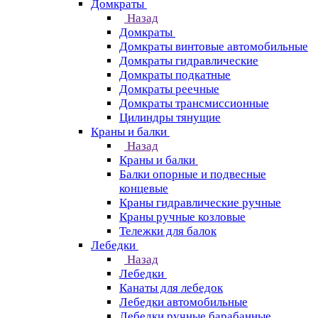
Домкраты
Назад
Домкраты
Домкраты винтовые автомобильные
Домкраты гидравлические
Домкраты подкатные
Домкраты реечные
Домкраты трансмиссионные
Цилиндры тянущие
Краны и балки
Назад
Краны и балки
Балки опорные и подвесные
концевые
Краны гидравлические ручные
Краны ручные козловые
Тележки для балок
Лебедки
Назад
Лебедки
Канаты для лебедок
Лебедки автомобильные
Лебедки ручные барабанные