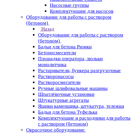
Насосные группы
Комплектующие для насосов
Оборудование для работы с раствором
(бетоном)
Назад
Оборудование для работы с раствором
(бетоном)
Бадьи для бетона Рюмки
Бетоносмесители
Площадки оператора, люльки
монолитчика
Растариватели, бункера разгрузочные
Растворонасосы
Растворосмесители
Ручные шлифовальные машины
Шпатлёвочные установки
Штукатурные агрегаты
Ящики каменщика, штукатура, тележки
Бадьи для бетона Туфелька
Комплектующие и расходники для работы
с раствором (бетоном)
Окрасочное оборудование