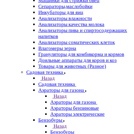
Машинки для стрижки овец
Сепараторы,маслобойки
Инкубаторы для яиц
Анализаторы влажности
Анализаторы качества молока
Анализаторы пива и спиртосодержащих
напитков
Анализаторы соматических клеток
Влагомеры зерна
Грануляторы для комбикорма и кормов
Доильные аппараты для коров и коз
Товары для животных (Разное)
Садовая техника
Назад
Садовая техника
Аэраторы для газона
Назад
Аэраторы для газона
Аэраторы бензиновые
Аэраторы электрические
Бензобуры
Назад
Бензобуры