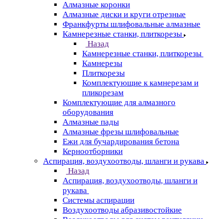
Алмазные коронки
Алмазные диски и круги отрезные
Франкфурты шлифовальные алмазные
Камнерезные станки, плиткорезы
Назад
Камнерезные станки, плиткорезы
Камнерезы
Плиткорезы
Комплектующие к камнерезам и
пликорезам
Комплектующие для алмазного
оборудования
Алмазные пады
Алмазные фрезы шлифовальные
Ежи для бучардирования бетона
Керноотборники
Аспирация, воздухоотводы, шланги и рукава
Назад
Аспирация, воздухоотводы, шланги и
рукава
Системы аспирации
Воздухоотводы абразивостойкие