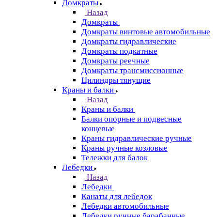
Домкраты
Назад
Домкраты
Домкраты винтовые автомобильные
Домкраты гидравлические
Домкраты подкатные
Домкраты реечные
Домкраты трансмиссионные
Цилиндры тянущие
Краны и балки
Назад
Краны и балки
Балки опорные и подвесные
концевые
Краны гидравлические ручные
Краны ручные козловые
Тележки для балок
Лебедки
Назад
Лебедки
Канаты для лебедок
Лебедки автомобильные
Лебедки ручные барабанные