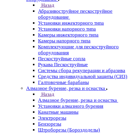
Назад
Абразивоструйное пескоструйное
оборудование
Установки инжекторного типа
Установки напорного типа
Камеры инжекторного типа
Камеры напорного типа
Комплектующие для пескоструйного
оборудования
Пескоструйные сопла
Рукава Пескоструйные
Системы сбора рекуперации и абразива
Средства индивидуальной защиты (СИЗ)
Галтовочные барабаны
Алмазное бурение, резка и оснастка
Назад
Алмазное бурение, резка и оснастка
Установки алмазного бурения
Канатные машины
Электрорезы
Бензорезы
Штроборезы (Бороздоделы)