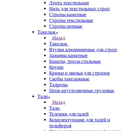
Лента текстильная
Нить для текстильных строп
Стропы канатные
Стропы текстильные
Стропы цепные
Такелаж
Назад
Такелаж
Втулки алюминиевые для строп
Зажимы канатные
Канаты, тросы стальные
Коуши
Крюки и звенья для стропов
Скобы такелажные
Талрепы
Цепи круглозвенные грузовые
Тали
Назад
Тали
Тележки для талей
Комплектующие для талей и
тельферов