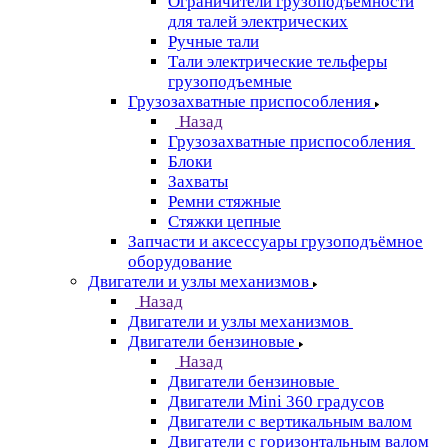
Ограничители грузоподъёмности
для талей электрических
Ручные тали
Тали электрические тельферы
грузоподъемные
Грузозахватные приспособления
Назад
Грузозахватные приспособления
Блоки
Захваты
Ремни стяжные
Стяжки цепные
Запчасти и аксессуары грузоподъёмное
оборудование
Двигатели и узлы механизмов
Назад
Двигатели и узлы механизмов
Двигатели бензиновые
Назад
Двигатели бензиновые
Двигатели Mini 360 градусов
Двигатели с вертикальным валом
Двигатели с горизонтальным валом