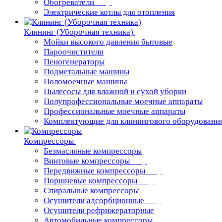
Обогреватели
Электрические котлы для отопления
Клининг (Уборочная техника)
Мойки высокого давления бытовые
Пароочистители
Пеногенераторы
Подметальные машины
Поломоечные машины
Пылесосы для влажной и сухой уборки
Полупрофессиональные моечные аппараты
Профессиональные моечные аппараты
Комплектующие для клинингового оборудовани
Компрессоры
Безмасляные компрессоры
Винтовые компрессоры
Передвижные компрессоры
Поршневые компрессоры
Спиральные компрессоры
Осушители адсорбционные
Осушители рефрижераторные
Автомобильные компрессоры