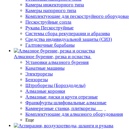
Камеры инжекторного типа
Камеры напорного типа
Комплектующие для пескоструйного оборудова
Пескоструйные сопла
Рукава Пескоструйные
Системы сбора рекуперации и абразива
Средства индивидуальной защиты (СИЗ)
Галтовочные барабаны
Алмазное бурение, резка и оснастка
Установки алмазного бурения
Канатные машины
Электрорезы
Бензорезы
Штроборезы (Бороздоделы)
Алмазные коронки
Алмазные диски и круги отрезные
Франкфурты шлифовальные алмазные
Камнерезные станки, плиткорезы
Комплектующие для алмазного оборудования
Еще