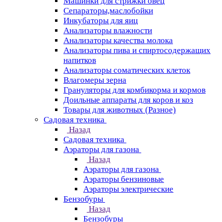
Машинки для стрижки овец
Сепараторы,маслобойки
Инкубаторы для яиц
Анализаторы влажности
Анализаторы качества молока
Анализаторы пива и спиртосодержащих
напитков
Анализаторы соматических клеток
Влагомеры зерна
Грануляторы для комбикорма и кормов
Доильные аппараты для коров и коз
Товары для животных (Разное)
Садовая техника
Назад
Садовая техника
Аэраторы для газона
Назад
Аэраторы для газона
Аэраторы бензиновые
Аэраторы электрические
Бензобуры
Назад
Бензобуры