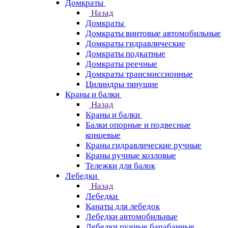
Домкраты
Назад
Домкраты
Домкраты винтовые автомобильные
Домкраты гидравлические
Домкраты подкатные
Домкраты реечные
Домкраты трансмиссионные
Цилиндры тянущие
Краны и балки
Назад
Краны и балки
Балки опорные и подвесные
концевые
Краны гидравлические ручные
Краны ручные козловые
Тележки для балок
Лебедки
Назад
Лебедки
Канаты для лебедок
Лебедки автомобильные
Лебедки ручные барабанные