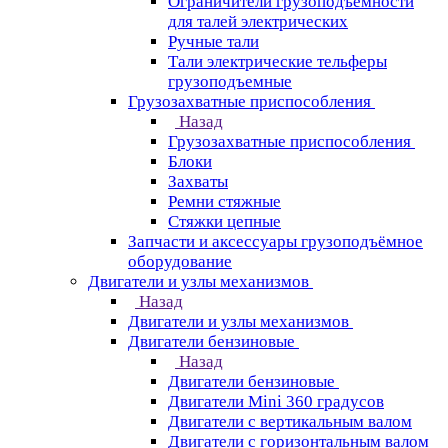
Ограничители грузоподъёмности
для талей электрических
Ручные тали
Тали электрические тельферы
грузоподъемные
Грузозахватные приспособления
Назад
Грузозахватные приспособления
Блоки
Захваты
Ремни стяжные
Стяжки цепные
Запчасти и аксессуары грузоподъёмное
оборудование
Двигатели и узлы механизмов
Назад
Двигатели и узлы механизмов
Двигатели бензиновые
Назад
Двигатели бензиновые
Двигатели Mini 360 градусов
Двигатели с вертикальным валом
Двигатели с горизонтальным валом