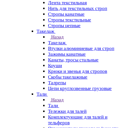
Лента текстильная
Нить для текстильных строп
Стропы канатные
Стропы текстильные
Стропы цепные
Такелаж
Назад
Такелаж
Втулки алюминиевые для строп
Зажимы канатные
Канаты, тросы стальные
Коуши
Крюки и звенья для стропов
Скобы такелажные
Талрепы
Цепи круглозвенные грузовые
Тали
Назад
Тали
Тележки для талей
Комплектующие для талей и
тельферов