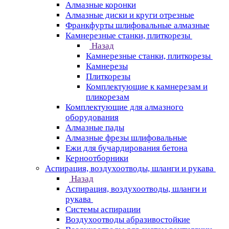
Алмазные коронки
Алмазные диски и круги отрезные
Франкфурты шлифовальные алмазные
Камнерезные станки, плиткорезы
Назад
Камнерезные станки, плиткорезы
Камнерезы
Плиткорезы
Комплектующие к камнерезам и
пликорезам
Комплектующие для алмазного
оборудования
Алмазные пады
Алмазные фрезы шлифовальные
Ежи для бучардирования бетона
Керноотборники
Аспирация, воздухоотводы, шланги и рукава
Назад
Аспирация, воздухоотводы, шланги и
рукава
Системы аспирации
Воздухоотводы абразивостойкие