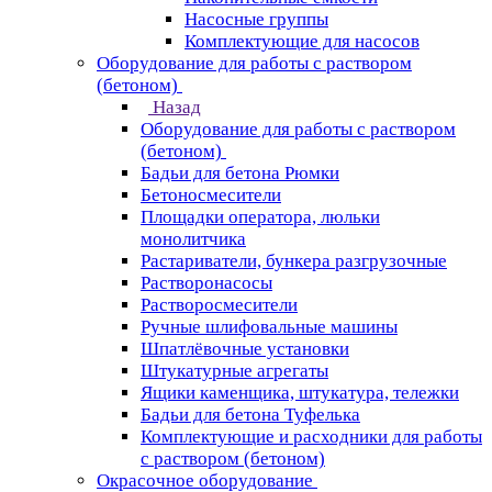
Насосные группы
Комплектующие для насосов
Оборудование для работы с раствором
(бетоном)
Назад
Оборудование для работы с раствором
(бетоном)
Бадьи для бетона Рюмки
Бетоносмесители
Площадки оператора, люльки
монолитчика
Растариватели, бункера разгрузочные
Растворонасосы
Растворосмесители
Ручные шлифовальные машины
Шпатлёвочные установки
Штукатурные агрегаты
Ящики каменщика, штукатура, тележки
Бадьи для бетона Туфелька
Комплектующие и расходники для работы
с раствором (бетоном)
Окрасочное оборудование