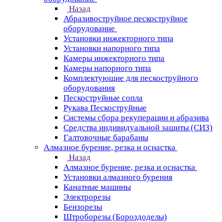
Назад
Абразивоструйное пескоструйное
оборудование
Установки инжекторного типа
Установки напорного типа
Камеры инжекторного типа
Камеры напорного типа
Комплектующие для пескоструйного
оборудования
Пескоструйные сопла
Рукава Пескоструйные
Системы сбора рекуперации и абразива
Средства индивидуальной защиты (СИЗ)
Галтовочные барабаны
Алмазное бурение, резка и оснастка
Назад
Алмазное бурение, резка и оснастка
Установки алмазного бурения
Канатные машины
Электрорезы
Бензорезы
Штроборезы (Бороздоделы)