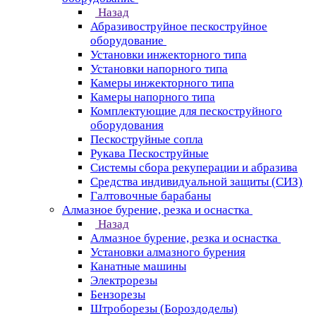
Назад
Абразивоструйное пескоструйное
оборудование
Установки инжекторного типа
Установки напорного типа
Камеры инжекторного типа
Камеры напорного типа
Комплектующие для пескоструйного
оборудования
Пескоструйные сопла
Рукава Пескоструйные
Системы сбора рекуперации и абразива
Средства индивидуальной защиты (СИЗ)
Галтовочные барабаны
Алмазное бурение, резка и оснастка
Назад
Алмазное бурение, резка и оснастка
Установки алмазного бурения
Канатные машины
Электрорезы
Бензорезы
Штроборезы (Бороздоделы)