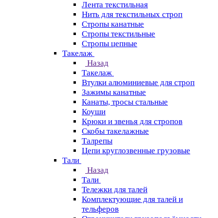
Лента текстильная
Нить для текстильных строп
Стропы канатные
Стропы текстильные
Стропы цепные
Такелаж
Назад
Такелаж
Втулки алюминиевые для строп
Зажимы канатные
Канаты, тросы стальные
Коуши
Крюки и звенья для стропов
Скобы такелажные
Талрепы
Цепи круглозвенные грузовые
Тали
Назад
Тали
Тележки для талей
Комплектующие для талей и
тельферов