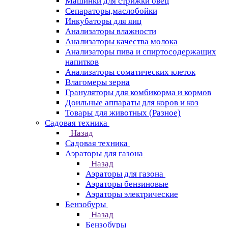
Машинки для стрижки овец
Сепараторы,маслобойки
Инкубаторы для яиц
Анализаторы влажности
Анализаторы качества молока
Анализаторы пива и спиртосодержащих
напитков
Анализаторы соматических клеток
Влагомеры зерна
Грануляторы для комбикорма и кормов
Доильные аппараты для коров и коз
Товары для животных (Разное)
Садовая техника
Назад
Садовая техника
Аэраторы для газона
Назад
Аэраторы для газона
Аэраторы бензиновые
Аэраторы электрические
Бензобуры
Назад
Бензобуры