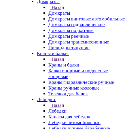
Домкраты
Назад
Домкраты
Домкраты винтовые автомобильные
Домкраты гидравлические
Домкраты подкатные
Домкраты реечные
Домкраты трансмиссионные
Цилиндры тянущие
Краны и балки
Назад
Краны и балки
Балки опорные и подвесные
концевые
Краны гидравлические ручные
Краны ручные козловые
Тележки для балок
Лебедки
Назад
Лебедки
Канаты для лебедок
Лебедки автомобильные
Лебедки ручные барабанные