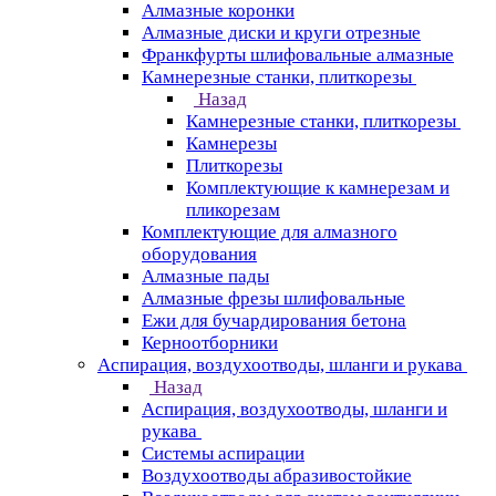
Алмазные коронки
Алмазные диски и круги отрезные
Франкфурты шлифовальные алмазные
Камнерезные станки, плиткорезы
Назад
Камнерезные станки, плиткорезы
Камнерезы
Плиткорезы
Комплектующие к камнерезам и
пликорезам
Комплектующие для алмазного
оборудования
Алмазные пады
Алмазные фрезы шлифовальные
Ежи для бучардирования бетона
Керноотборники
Аспирация, воздухоотводы, шланги и рукава
Назад
Аспирация, воздухоотводы, шланги и
рукава
Системы аспирации
Воздухоотводы абразивостойкие