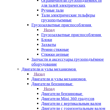
Ограничители грузоподъёмности
для талей электрических
Ручные тали
Тали электрические тельферы
грузоподъемные
Грузозахватные приспособления
Назад
Грузозахватные приспособления
Блоки
Захваты
Ремни стяжные
Стяжки цепные
Запчасти и аксессуары грузоподъёмное
оборудование
Двигатели и узлы механизмов
Назад
Двигатели и узлы механизмов
Двигатели бензиновые
Назад
Двигатели бензиновые
Двигатели Mini 360 градусов
Двигатели с вертикальным валом
Двигатели с горизонтальным валом