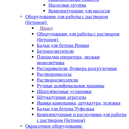
Насосные группы
Комплектующие для насосов
Оборудование для работы с раствором
(бетоном)
Назад
Оборудование для работы с раствором
(бетоном)
Бадьи для бетона Рюмки
Бетоносмесители
Площадки оператора, люльки
монолитчика
Растариватели, бункера разгрузочные
Растворонасосы
Растворосмесители
Ручные шлифовальные машины
Шпатлёвочные установки
Штукатурные агрегаты
Ящики каменщика, штукатура, тележки
Бадьи для бетона Туфелька
Комплектующие и расходники для работы
с раствором (бетоном)
Окрасочное оборудование