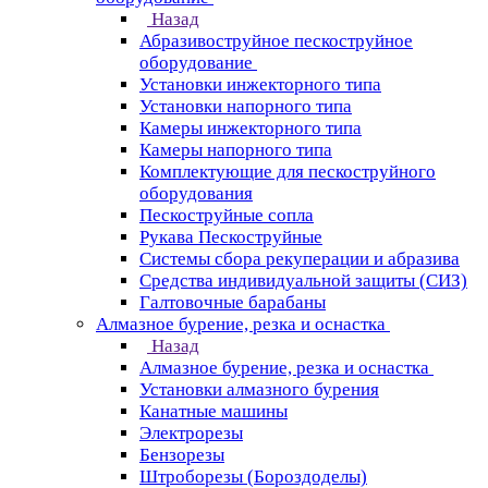
Назад
Абразивоструйное пескоструйное
оборудование
Установки инжекторного типа
Установки напорного типа
Камеры инжекторного типа
Камеры напорного типа
Комплектующие для пескоструйного
оборудования
Пескоструйные сопла
Рукава Пескоструйные
Системы сбора рекуперации и абразива
Средства индивидуальной защиты (СИЗ)
Галтовочные барабаны
Алмазное бурение, резка и оснастка
Назад
Алмазное бурение, резка и оснастка
Установки алмазного бурения
Канатные машины
Электрорезы
Бензорезы
Штроборезы (Бороздоделы)