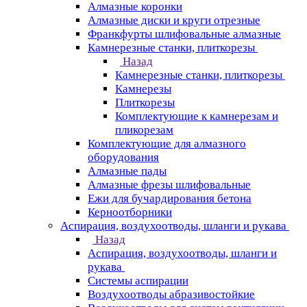
Алмазные коронки
Алмазные диски и круги отрезные
Франкфурты шлифовальные алмазные
Камнерезные станки, плиткорезы
Назад
Камнерезные станки, плиткорезы
Камнерезы
Плиткорезы
Комплектующие к камнерезам и
пликорезам
Комплектующие для алмазного
оборудования
Алмазные пады
Алмазные фрезы шлифовальные
Ежи для бучардирования бетона
Керноотборники
Аспирация, воздухоотводы, шланги и рукава
Назад
Аспирация, воздухоотводы, шланги и
рукава
Системы аспирации
Воздухоотводы абразивостойкие