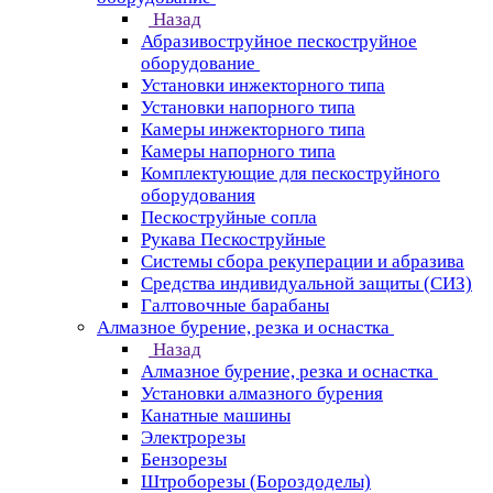
Назад
Абразивоструйное пескоструйное
оборудование
Установки инжекторного типа
Установки напорного типа
Камеры инжекторного типа
Камеры напорного типа
Комплектующие для пескоструйного
оборудования
Пескоструйные сопла
Рукава Пескоструйные
Системы сбора рекуперации и абразива
Средства индивидуальной защиты (СИЗ)
Галтовочные барабаны
Алмазное бурение, резка и оснастка
Назад
Алмазное бурение, резка и оснастка
Установки алмазного бурения
Канатные машины
Электрорезы
Бензорезы
Штроборезы (Бороздоделы)