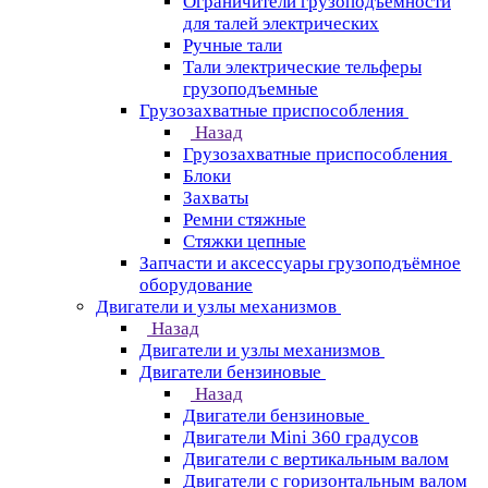
Ограничители грузоподъёмности
для талей электрических
Ручные тали
Тали электрические тельферы
грузоподъемные
Грузозахватные приспособления
Назад
Грузозахватные приспособления
Блоки
Захваты
Ремни стяжные
Стяжки цепные
Запчасти и аксессуары грузоподъёмное
оборудование
Двигатели и узлы механизмов
Назад
Двигатели и узлы механизмов
Двигатели бензиновые
Назад
Двигатели бензиновые
Двигатели Mini 360 градусов
Двигатели с вертикальным валом
Двигатели с горизонтальным валом