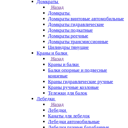
Домкраты
Назад
Домкраты
Домкраты винтовые автомобильные
Домкраты гидравлические
Домкраты подкатные
Домкраты реечные
Домкраты трансмиссионные
Цилиндры тянущие
Краны и балки
Назад
Краны и балки
Балки опорные и подвесные
концевые
Краны гидравлические ручные
Краны ручные козловые
Тележки для балок
Лебедки
Назад
Лебедки
Канаты для лебедок
Лебедки автомобильные
Лебедки ручные барабанные