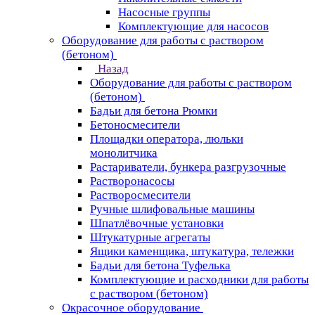
Насосные группы
Комплектующие для насосов
Оборудование для работы с раствором
(бетоном)
Назад
Оборудование для работы с раствором
(бетоном)
Бадьи для бетона Рюмки
Бетоносмесители
Площадки оператора, люльки
монолитчика
Растариватели, бункера разгрузочные
Растворонасосы
Растворосмесители
Ручные шлифовальные машины
Шпатлёвочные установки
Штукатурные агрегаты
Ящики каменщика, штукатура, тележки
Бадьи для бетона Туфелька
Комплектующие и расходники для работы
с раствором (бетоном)
Окрасочное оборудование