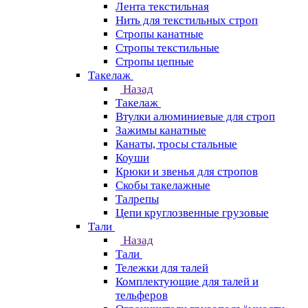
Лента текстильная
Нить для текстильных строп
Стропы канатные
Стропы текстильные
Стропы цепные
Такелаж
Назад
Такелаж
Втулки алюминиевые для строп
Зажимы канатные
Канаты, тросы стальные
Коуши
Крюки и звенья для стропов
Скобы такелажные
Талрепы
Цепи круглозвенные грузовые
Тали
Назад
Тали
Тележки для талей
Комплектующие для талей и
тельферов