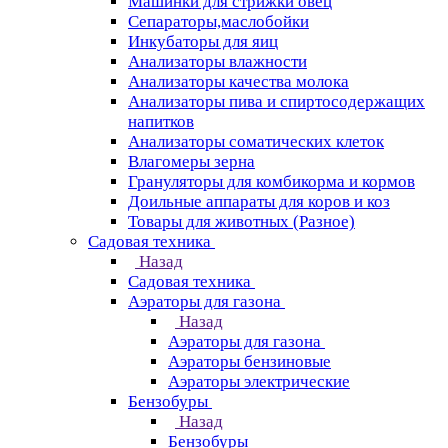
Машинки для стрижки овец
Сепараторы,маслобойки
Инкубаторы для яиц
Анализаторы влажности
Анализаторы качества молока
Анализаторы пива и спиртосодержащих
напитков
Анализаторы соматических клеток
Влагомеры зерна
Грануляторы для комбикорма и кормов
Доильные аппараты для коров и коз
Товары для животных (Разное)
Садовая техника
Назад
Садовая техника
Аэраторы для газона
Назад
Аэраторы для газона
Аэраторы бензиновые
Аэраторы электрические
Бензобуры
Назад
Бензобуры