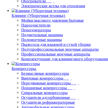
Обогреватели
Электрические котлы для отопления
Клининг (Уборочная техника)
Мойки высокого давления бытовые
Пароочистители
Пеногенераторы
Подметальные машины
Поломоечные машины
Пылесосы для влажной и сухой уборки
Полупрофессиональные моечные аппараты
Профессиональные моечные аппараты
Комплектующие для клинингового оборудовани
Компрессоры
Безмасляные компрессоры
Винтовые компрессоры
Передвижные компрессоры
Поршневые компрессоры
Спиральные компрессоры
Осушители адсорбционные
Осушители рефрижераторные
Автомобильные компрессоры