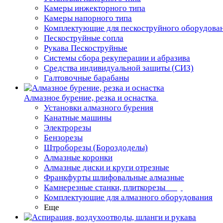
Камеры инжекторного типа
Камеры напорного типа
Комплектующие для пескоструйного оборудова
Пескоструйные сопла
Рукава Пескоструйные
Системы сбора рекуперации и абразива
Средства индивидуальной защиты (СИЗ)
Галтовочные барабаны
Алмазное бурение, резка и оснастка
Установки алмазного бурения
Канатные машины
Электрорезы
Бензорезы
Штроборезы (Бороздоделы)
Алмазные коронки
Алмазные диски и круги отрезные
Франкфурты шлифовальные алмазные
Камнерезные станки, плиткорезы
Комплектующие для алмазного оборудования
Еще