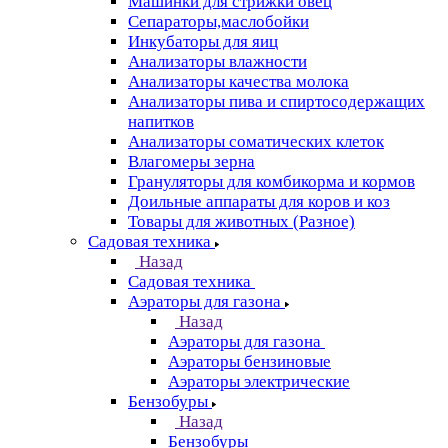
Машинки для стрижки овец
Сепараторы,маслобойки
Инкубаторы для яиц
Анализаторы влажности
Анализаторы качества молока
Анализаторы пива и спиртосодержащих
напитков
Анализаторы соматических клеток
Влагомеры зерна
Грануляторы для комбикорма и кормов
Доильные аппараты для коров и коз
Товары для животных (Разное)
Садовая техника
Назад
Садовая техника
Аэраторы для газона
Назад
Аэраторы для газона
Аэраторы бензиновые
Аэраторы электрические
Бензобуры
Назад
Бензобуры