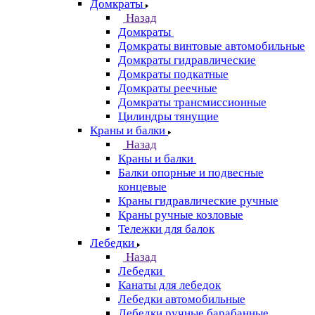
Домкраты
Назад
Домкраты
Домкраты винтовые автомобильные
Домкраты гидравлические
Домкраты подкатные
Домкраты реечные
Домкраты трансмиссионные
Цилиндры тянущие
Краны и балки
Назад
Краны и балки
Балки опорные и подвесные
концевые
Краны гидравлические ручные
Краны ручные козловые
Тележки для балок
Лебедки
Назад
Лебедки
Канаты для лебедок
Лебедки автомобильные
Лебедки ручные барабанные