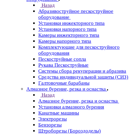
Назад
Абразивоструйное пескоструйное
оборудование
Установки инжекторного типа
Установки напорного типа
Камеры инжекторного типа
Камеры напорного типа
Комплектующие для пескоструйного
оборудования
Пескоструйные сопла
Рукава Пескоструйные
Системы сбора рекуперации и абразива
Средства индивидуальной защиты (СИЗ)
Галтовочные барабаны
Алмазное бурение, резка и оснастка
Назад
Алмазное бурение, резка и оснастка
Установки алмазного бурения
Канатные машины
Электрорезы
Бензорезы
Штроборезы (Бороздоделы)