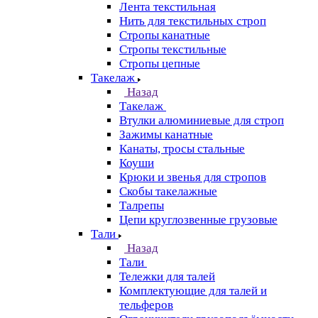
Лента текстильная
Нить для текстильных строп
Стропы канатные
Стропы текстильные
Стропы цепные
Такелаж
Назад
Такелаж
Втулки алюминиевые для строп
Зажимы канатные
Канаты, тросы стальные
Коуши
Крюки и звенья для стропов
Скобы такелажные
Талрепы
Цепи круглозвенные грузовые
Тали
Назад
Тали
Тележки для талей
Комплектующие для талей и
тельферов