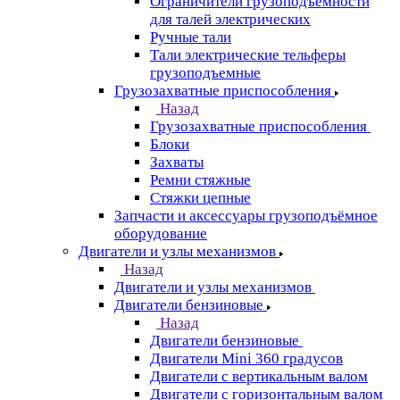
Ограничители грузоподъёмности
для талей электрических
Ручные тали
Тали электрические тельферы
грузоподъемные
Грузозахватные приспособления
Назад
Грузозахватные приспособления
Блоки
Захваты
Ремни стяжные
Стяжки цепные
Запчасти и аксессуары грузоподъёмное
оборудование
Двигатели и узлы механизмов
Назад
Двигатели и узлы механизмов
Двигатели бензиновые
Назад
Двигатели бензиновые
Двигатели Mini 360 градусов
Двигатели с вертикальным валом
Двигатели с горизонтальным валом