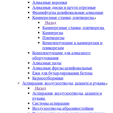
Алмазные коронки
Алмазные диски и круги отрезные
Франкфурты шлифовальные алмазные
Камнерезные станки, плиткорезы
Назад
Камнерезные станки, плиткорезы
Камнерезы
Плиткорезы
Комплектующие к камнерезам и
пликорезам
Комплектующие для алмазного
оборудования
Алмазные пады
Алмазные фрезы шлифовальные
Ежи для бучардирования бетона
Керноотборники
Аспирация, воздухоотводы, шланги и рукава
Назад
Аспирация, воздухоотводы, шланги и
рукава
Системы аспирации
Воздухоотводы абразивостойкие