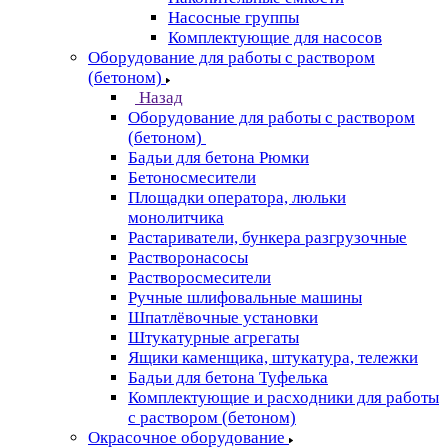
Насосные группы
Комплектующие для насосов
Оборудование для работы с раствором
(бетоном)
Назад
Оборудование для работы с раствором
(бетоном)
Бадьи для бетона Рюмки
Бетоносмесители
Площадки оператора, люльки
монолитчика
Растариватели, бункера разгрузочные
Растворонасосы
Растворосмесители
Ручные шлифовальные машины
Шпатлёвочные установки
Штукатурные агрегаты
Ящики каменщика, штукатура, тележки
Бадьи для бетона Туфелька
Комплектующие и расходники для работы
с раствором (бетоном)
Окрасочное оборудование