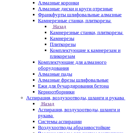
Алмазные коронки
Алмазные диски и круги отрезные
Франкфурты шлифовальные алмазные
Камнерезные станки, плиткорезы
Назад
Камнерезные станки, плиткорезы
Камнерезы
Плиткорезы
Комплектующие к камнерезам и
пликорезам
Комплектующие для алмазного
оборудования
Алмазные пады
Алмазные фрезы шлифовальные
Ежи для бучардирования бетона
Керноотборники
Аспирация, воздухоотводы, шланги и рукава
Назад
Аспирация, воздухоотводы, шланги и
рукава
Системы аспирации
Воздухоотводы абразивостойкие