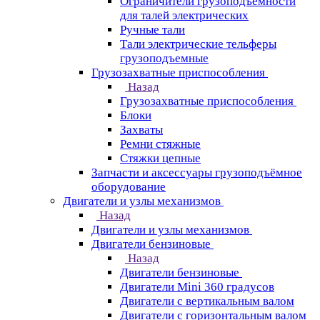
Ограничители грузоподъёмности
для талей электрических
Ручные тали
Тали электрические тельферы
грузоподъемные
Грузозахватные приспособления
Назад
Грузозахватные приспособления
Блоки
Захваты
Ремни стяжные
Стяжки цепные
Запчасти и аксессуары грузоподъёмное
оборудование
Двигатели и узлы механизмов
Назад
Двигатели и узлы механизмов
Двигатели бензиновые
Назад
Двигатели бензиновые
Двигатели Mini 360 градусов
Двигатели с вертикальным валом
Двигатели с горизонтальным валом