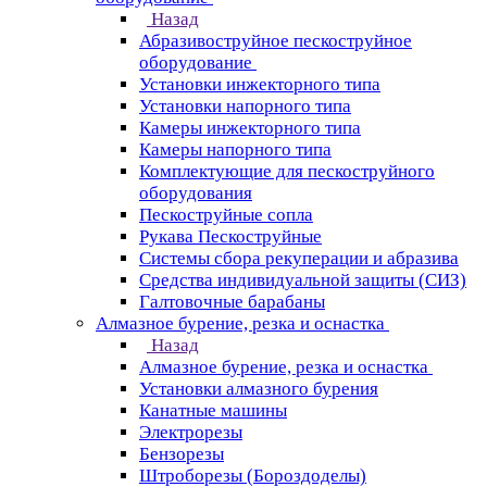
Назад
Абразивоструйное пескоструйное
оборудование
Установки инжекторного типа
Установки напорного типа
Камеры инжекторного типа
Камеры напорного типа
Комплектующие для пескоструйного
оборудования
Пескоструйные сопла
Рукава Пескоструйные
Системы сбора рекуперации и абразива
Средства индивидуальной защиты (СИЗ)
Галтовочные барабаны
Алмазное бурение, резка и оснастка
Назад
Алмазное бурение, резка и оснастка
Установки алмазного бурения
Канатные машины
Электрорезы
Бензорезы
Штроборезы (Бороздоделы)