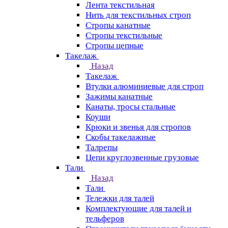
Лента текстильная
Нить для текстильных строп
Стропы канатные
Стропы текстильные
Стропы цепные
Такелаж
Назад
Такелаж
Втулки алюминиевые для строп
Зажимы канатные
Канаты, тросы стальные
Коуши
Крюки и звенья для стропов
Скобы такелажные
Талрепы
Цепи круглозвенные грузовые
Тали
Назад
Тали
Тележки для талей
Комплектующие для талей и
тельферов