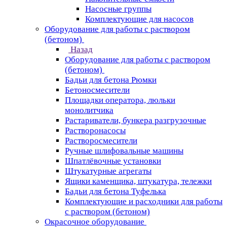
Насосные группы
Комплектующие для насосов
Оборудование для работы с раствором
(бетоном)
Назад
Оборудование для работы с раствором
(бетоном)
Бадьи для бетона Рюмки
Бетоносмесители
Площадки оператора, люльки
монолитчика
Растариватели, бункера разгрузочные
Растворонасосы
Растворосмесители
Ручные шлифовальные машины
Шпатлёвочные установки
Штукатурные агрегаты
Ящики каменщика, штукатура, тележки
Бадьи для бетона Туфелька
Комплектующие и расходники для работы
с раствором (бетоном)
Окрасочное оборудование