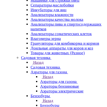
Машинки для стрижки овец
Сепараторы,маслобойки
Инкубаторы для яиц
Анализаторы влажности
Анализаторы качества молока
Анализаторы пива и спиртосодержащих
напитков
Анализаторы соматических клеток
Влагомеры зерна
Грануляторы для комбикорма и кормов
Доильные аппараты для коров и коз
Товары для животных (Разное)
Садовая техника
Назад
Садовая техника
Аэраторы для газона
Назад
Аэраторы для газона
Аэраторы бензиновые
Аэраторы электрические
Бензобуры
Назад
Бензобуры