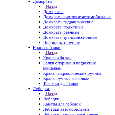
Домкраты
Назад
Домкраты
Домкраты винтовые автомобильные
Домкраты гидравлические
Домкраты подкатные
Домкраты реечные
Домкраты трансмиссионные
Цилиндры тянущие
Краны и балки
Назад
Краны и балки
Балки опорные и подвесные
концевые
Краны гидравлические ручные
Краны ручные козловые
Тележки для балок
Лебедки
Назад
Лебедки
Канаты для лебедок
Лебедки автомобильные
Лебедки ручные барабанные