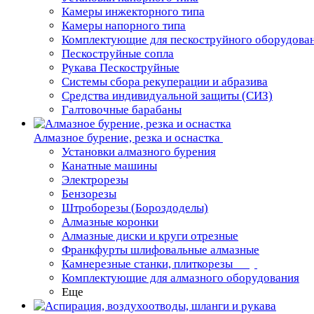
Камеры инжекторного типа
Камеры напорного типа
Комплектующие для пескоструйного оборудова
Пескоструйные сопла
Рукава Пескоструйные
Системы сбора рекуперации и абразива
Средства индивидуальной защиты (СИЗ)
Галтовочные барабаны
Алмазное бурение, резка и оснастка
Установки алмазного бурения
Канатные машины
Электрорезы
Бензорезы
Штроборезы (Бороздоделы)
Алмазные коронки
Алмазные диски и круги отрезные
Франкфурты шлифовальные алмазные
Камнерезные станки, плиткорезы
Комплектующие для алмазного оборудования
Еще