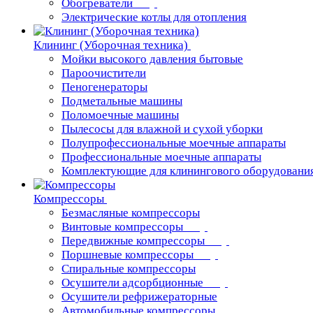
Обогреватели
Электрические котлы для отопления
Клининг (Уборочная техника)
Мойки высокого давления бытовые
Пароочистители
Пеногенераторы
Подметальные машины
Поломоечные машины
Пылесосы для влажной и сухой уборки
Полупрофессиональные моечные аппараты
Профессиональные моечные аппараты
Комплектующие для клинингового оборудовани
Компрессоры
Безмасляные компрессоры
Винтовые компрессоры
Передвижные компрессоры
Поршневые компрессоры
Спиральные компрессоры
Осушители адсорбционные
Осушители рефрижераторные
Автомобильные компрессоры