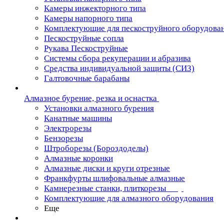
Камеры инжекторного типа
Камеры напорного типа
Комплектующие для пескоструйного оборудова
Пескоструйные сопла
Рукава Пескоструйные
Системы сбора рекуперации и абразива
Средства индивидуальной защиты (СИЗ)
Галтовочные барабаны
Алмазное бурение, резка и оснастка
Установки алмазного бурения
Канатные машины
Электрорезы
Бензорезы
Штроборезы (Бороздоделы)
Алмазные коронки
Алмазные диски и круги отрезные
Франкфурты шлифовальные алмазные
Камнерезные станки, плиткорезы
Комплектующие для алмазного оборудования
Еще