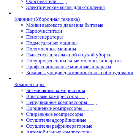
Обогреватели
Электрические котлы для отопления
Клининг (Уборочная техника)
Мойки высокого давления бытовые
Пароочистители
Пеногенераторы
Подметальные машины
Поломоечные машины
Пылесосы для влажной и сухой уборки
Полупрофессиональные моечные аппараты
Профессиональные моечные аппараты
Комплектующие для клинингового оборудовани
Компрессоры
Безмасляные компрессоры
Винтовые компрессоры
Передвижные компрессоры
Поршневые компрессоры
Спиральные компрессоры
Осушители адсорбционные
Осушители рефрижераторные
Автомобильные компрессоры