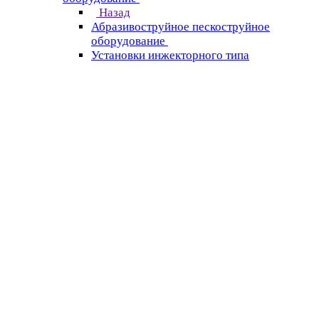
Назад
Абразивоструйное пескоструйное
оборудование
Установки инжекторного типа
Установки напорного типа
Камеры инжекторного типа
Камеры напорного типа
Комплектующие для пескоструйного
оборудования
Пескоструйные сопла
Рукава Пескоструйные
Системы сбора рекуперации и абразива
Средства индивидуальной защиты (СИЗ)
Галтовочные барабаны
Алмазное бурение, резка и оснастка
Назад
Алмазное бурение, резка и оснастка
Установки алмазного бурения
Канатные машины
Электрорезы
Бензорезы
Штроборезы (Бороздоделы)