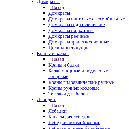
Домкраты
Назад
Домкраты
Домкраты винтовые автомобильные
Домкраты гидравлические
Домкраты подкатные
Домкраты реечные
Домкраты трансмиссионные
Цилиндры тянущие
Краны и балки
Назад
Краны и балки
Балки опорные и подвесные
концевые
Краны гидравлические ручные
Краны ручные козловые
Тележки для балок
Лебедки
Назад
Лебедки
Канаты для лебедок
Лебедки автомобильные
Лебедки ручные барабанные