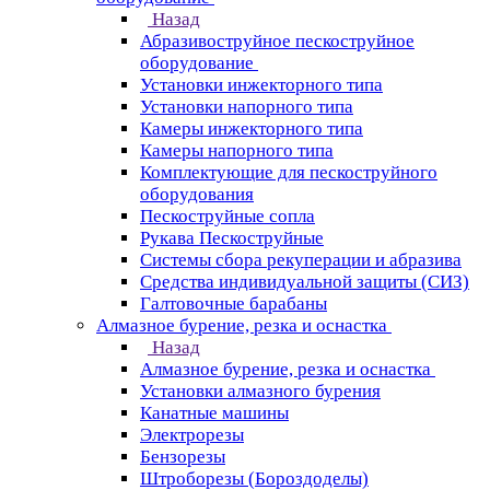
Назад
Абразивоструйное пескоструйное
оборудование
Установки инжекторного типа
Установки напорного типа
Камеры инжекторного типа
Камеры напорного типа
Комплектующие для пескоструйного
оборудования
Пескоструйные сопла
Рукава Пескоструйные
Системы сбора рекуперации и абразива
Средства индивидуальной защиты (СИЗ)
Галтовочные барабаны
Алмазное бурение, резка и оснастка
Назад
Алмазное бурение, резка и оснастка
Установки алмазного бурения
Канатные машины
Электрорезы
Бензорезы
Штроборезы (Бороздоделы)