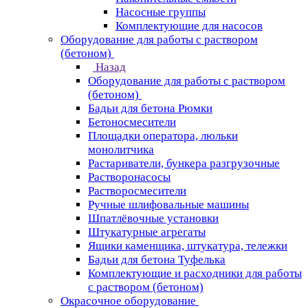
Насосные группы
Комплектующие для насосов
Оборудование для работы с раствором
(бетоном)
Назад
Оборудование для работы с раствором
(бетоном)
Бадьи для бетона Рюмки
Бетоносмесители
Площадки оператора, люльки
монолитчика
Растариватели, бункера разгрузочные
Растворонасосы
Растворосмесители
Ручные шлифовальные машины
Шпатлёвочные установки
Штукатурные агрегаты
Ящики каменщика, штукатура, тележки
Бадьи для бетона Туфелька
Комплектующие и расходники для работы
с раствором (бетоном)
Окрасочное оборудование