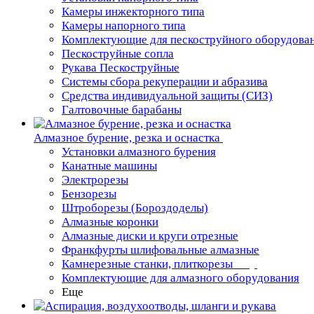
Камеры инжекторного типа
Камеры напорного типа
Комплектующие для пескоструйного оборудова
Пескоструйные сопла
Рукава Пескоструйные
Системы сбора рекуперации и абразива
Средства индивидуальной защиты (СИЗ)
Галтовочные барабаны
Алмазное бурение, резка и оснастка
Установки алмазного бурения
Канатные машины
Электрорезы
Бензорезы
Штроборезы (Бороздоделы)
Алмазные коронки
Алмазные диски и круги отрезные
Франкфурты шлифовальные алмазные
Камнерезные станки, плиткорезы
Комплектующие для алмазного оборудования
Еще