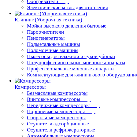
Обогреватели
Электрические котлы для отопления
Клининг (Уборочная техника)
Мойки высокого давления бытовые
Пароочистители
Пеногенераторы
Подметальные машины
Поломоечные машины
Пылесосы для влажной и сухой уборки
Полупрофессиональные моечные аппараты
Профессиональные моечные аппараты
Комплектующие для клинингового оборудовани
Компрессоры
Безмасляные компрессоры
Винтовые компрессоры
Передвижные компрессоры
Поршневые компрессоры
Спиральные компрессоры
Осушители адсорбционные
Осушители рефрижераторные
Автомобильные компрессоры