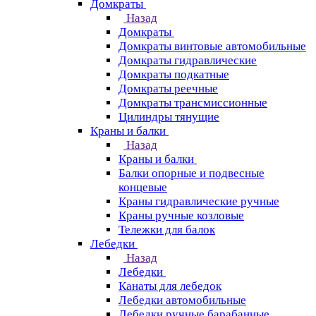
Домкраты
Назад
Домкраты
Домкраты винтовые автомобильные
Домкраты гидравлические
Домкраты подкатные
Домкраты реечные
Домкраты трансмиссионные
Цилиндры тянущие
Краны и балки
Назад
Краны и балки
Балки опорные и подвесные
концевые
Краны гидравлические ручные
Краны ручные козловые
Тележки для балок
Лебедки
Назад
Лебедки
Канаты для лебедок
Лебедки автомобильные
Лебедки ручные барабанные