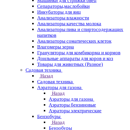
Машинки для стрижки овец
Сепараторы,маслобойки
Инкубаторы для яиц
Анализаторы влажности
Анализаторы качества молока
Анализаторы пива и спиртосодержащих
напитков
Анализаторы соматических клеток
Влагомеры зерна
Грануляторы для комбикорма и кормов
Доильные аппараты для коров и коз
Товары для животных (Разное)
Садовая техника
Назад
Садовая техника
Аэраторы для газона
Назад
Аэраторы для газона
Аэраторы бензиновые
Аэраторы электрические
Бензобуры
Назад
Бензобуры