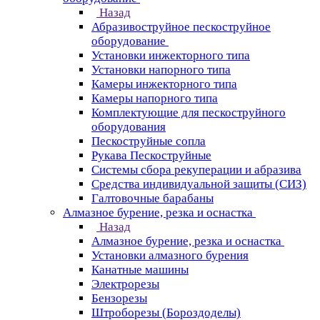
Назад
Абразивоструйное пескоструйное
оборудование
Установки инжекторного типа
Установки напорного типа
Камеры инжекторного типа
Камеры напорного типа
Комплектующие для пескоструйного
оборудования
Пескоструйные сопла
Рукава Пескоструйные
Системы сбора рекуперации и абразива
Средства индивидуальной защиты (СИЗ)
Галтовочные барабаны
Алмазное бурение, резка и оснастка
Назад
Алмазное бурение, резка и оснастка
Установки алмазного бурения
Канатные машины
Электрорезы
Бензорезы
Штроборезы (Бороздоделы)