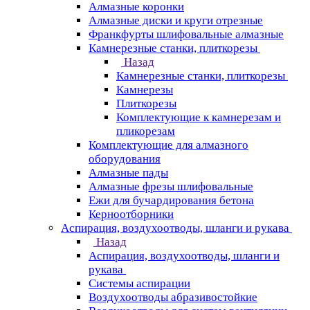
Алмазные коронки
Алмазные диски и круги отрезные
Франкфурты шлифовальные алмазные
Камнерезные станки, плиткорезы
Назад
Камнерезные станки, плиткорезы
Камнерезы
Плиткорезы
Комплектующие к камнерезам и
пликорезам
Комплектующие для алмазного
оборудования
Алмазные пады
Алмазные фрезы шлифовальные
Ежи для бучардирования бетона
Керноотборники
Аспирация, воздухоотводы, шланги и рукава
Назад
Аспирация, воздухоотводы, шланги и
рукава
Системы аспирации
Воздухоотводы абразивостойкие