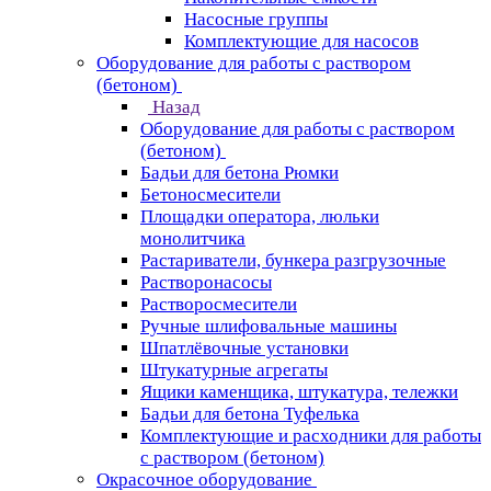
Насосные группы
Комплектующие для насосов
Оборудование для работы с раствором
(бетоном)
Назад
Оборудование для работы с раствором
(бетоном)
Бадьи для бетона Рюмки
Бетоносмесители
Площадки оператора, люльки
монолитчика
Растариватели, бункера разгрузочные
Растворонасосы
Растворосмесители
Ручные шлифовальные машины
Шпатлёвочные установки
Штукатурные агрегаты
Ящики каменщика, штукатура, тележки
Бадьи для бетона Туфелька
Комплектующие и расходники для работы
с раствором (бетоном)
Окрасочное оборудование