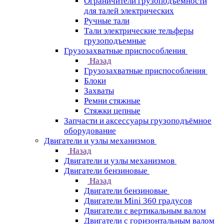
Ограничители грузоподъёмности
для талей электрических
Ручные тали
Тали электрические тельферы
грузоподъемные
Грузозахватные приспособления
Назад
Грузозахватные приспособления
Блоки
Захваты
Ремни стяжные
Стяжки цепные
Запчасти и аксессуары грузоподъёмное
оборудование
Двигатели и узлы механизмов
Назад
Двигатели и узлы механизмов
Двигатели бензиновые
Назад
Двигатели бензиновые
Двигатели Mini 360 градусов
Двигатели с вертикальным валом
Двигатели с горизонтальным валом