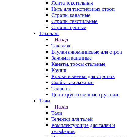
Лента текстильная
Нить для текстильных строп
Стропы канатные
Стропы текстильные
Стропы цепные
Такелаж
Назад
Такелаж
Втулки алюминиевые для строп
Зажимы канатные
Канаты, тросы стальные
Коуши
Крюки и звенья для стропов
Скобы такелажные
Талрепы
Цепи круглозвенные грузовые
Тали
Назад
Тали
Тележки для талей
Комплектующие для талей и
тельферов