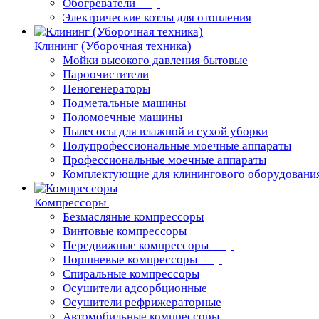
Обогреватели
Электрические котлы для отопления
Клининг (Уборочная техника)
Мойки высокого давления бытовые
Пароочистители
Пеногенераторы
Подметальные машины
Поломоечные машины
Пылесосы для влажной и сухой уборки
Полупрофессиональные моечные аппараты
Профессиональные моечные аппараты
Комплектующие для клинингового оборудовани
Компрессоры
Безмасляные компрессоры
Винтовые компрессоры
Передвижные компрессоры
Поршневые компрессоры
Спиральные компрессоры
Осушители адсорбционные
Осушители рефрижераторные
Автомобильные компрессоры