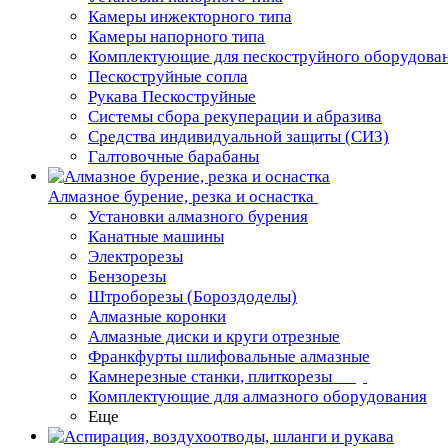
Камеры инжекторного типа
Камеры напорного типа
Комплектующие для пескоструйного оборудова
Пескоструйные сопла
Рукава Пескоструйные
Системы сбора рекуперации и абразива
Средства индивидуальной защиты (СИЗ)
Галтовочные барабаны
Алмазное бурение, резка и оснастка
Установки алмазного бурения
Канатные машины
Электрорезы
Бензорезы
Штроборезы (Бороздоделы)
Алмазные коронки
Алмазные диски и круги отрезные
Франкфурты шлифовальные алмазные
Камнерезные станки, плиткорезы
Комплектующие для алмазного оборудования
Еще