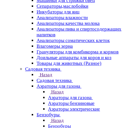
Машинки для стрижки овец
Сепараторы,маслобойки
Инкубаторы для яиц
Анализаторы влажности
Анализаторы качества молока
Анализаторы пива и спиртосодержащих
напитков
Анализаторы соматических клеток
Влагомеры зерна
Грануляторы для комбикорма и кормов
Доильные аппараты для коров и коз
Товары для животных (Разное)
Садовая техника
Назад
Садовая техника
Аэраторы для газона
Назад
Аэраторы для газона
Аэраторы бензиновые
Аэраторы электрические
Бензобуры
Назад
Бензобуры