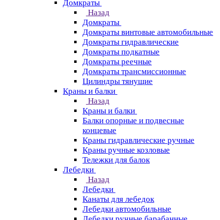
Домкраты
Назад
Домкраты
Домкраты винтовые автомобильные
Домкраты гидравлические
Домкраты подкатные
Домкраты реечные
Домкраты трансмиссионные
Цилиндры тянущие
Краны и балки
Назад
Краны и балки
Балки опорные и подвесные
концевые
Краны гидравлические ручные
Краны ручные козловые
Тележки для балок
Лебедки
Назад
Лебедки
Канаты для лебедок
Лебедки автомобильные
Лебедки ручные барабанные