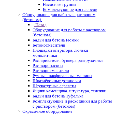
Насосные группы
Комплектующие для насосов
Оборудование для работы с раствором
(бетоном)
Назад
Оборудование для работы с раствором
(бетоном)
Бадьи для бетона Рюмки
Бетоносмесители
Площадки оператора, люльки
монолитчика
Растариватели, бункера разгрузочные
Растворонасосы
Растворосмесители
Ручные шлифовальные машины
Шпатлёвочные установки
Штукатурные агрегаты
Ящики каменщика, штукатура, тележки
Бадьи для бетона Туфелька
Комплектующие и расходники для работы
с раствором (бетоном)
Окрасочное оборудование