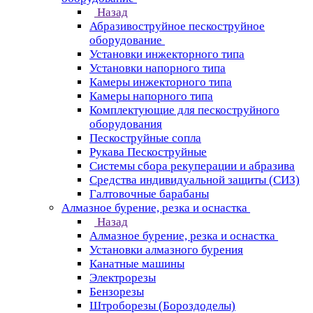
Назад
Абразивоструйное пескоструйное
оборудование
Установки инжекторного типа
Установки напорного типа
Камеры инжекторного типа
Камеры напорного типа
Комплектующие для пескоструйного
оборудования
Пескоструйные сопла
Рукава Пескоструйные
Системы сбора рекуперации и абразива
Средства индивидуальной защиты (СИЗ)
Галтовочные барабаны
Алмазное бурение, резка и оснастка
Назад
Алмазное бурение, резка и оснастка
Установки алмазного бурения
Канатные машины
Электрорезы
Бензорезы
Штроборезы (Бороздоделы)