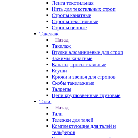
Лента текстильная
Нить для текстильных строп
Стропы канатные
Стропы текстильные
Стропы цепные
Такелаж
Назад
Такелаж
Втулки алюминиевые для строп
Зажимы канатные
Канаты, тросы стальные
Коуши
Крюки и звенья для стропов
Скобы такелажные
Талрепы
Цепи круглозвенные грузовые
Тали
Назад
Тали
Тележки для талей
Комплектующие для талей и
тельферов