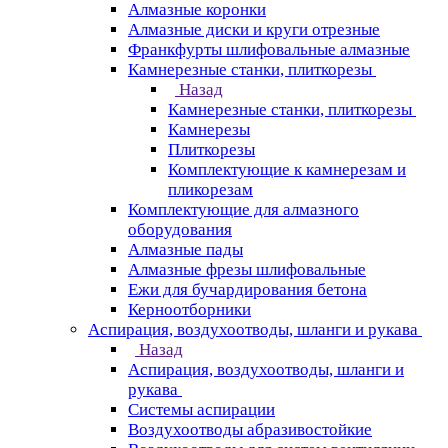
Алмазные коронки
Алмазные диски и круги отрезные
Франкфурты шлифовальные алмазные
Камнерезные станки, плиткорезы
Назад
Камнерезные станки, плиткорезы
Камнерезы
Плиткорезы
Комплектующие к камнерезам и
пликорезам
Комплектующие для алмазного
оборудования
Алмазные пады
Алмазные фрезы шлифовальные
Ежи для бучардирования бетона
Керноотборники
Аспирация, воздухоотводы, шланги и рукава
Назад
Аспирация, воздухоотводы, шланги и
рукава
Системы аспирации
Воздухоотводы абразивостойкие