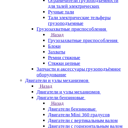
Ограничители грузоподъёмности
для талей электрических
Ручные тали
Тали электрические тельферы
грузоподъемные
Грузозахватные приспособления
Назад
Грузозахватные приспособления
Блоки
Захваты
Ремни стяжные
Стяжки цепные
Запчасти и аксессуары грузоподъёмное
оборудование
Двигатели и узлы механизмов
Назад
Двигатели и узлы механизмов
Двигатели бензиновые
Назад
Двигатели бензиновые
Двигатели Mini 360 градусов
Двигатели с вертикальным валом
Двигатели с горизонтальным валом