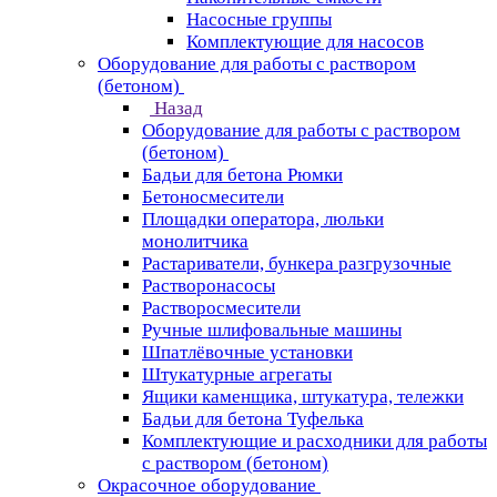
Насосные группы
Комплектующие для насосов
Оборудование для работы с раствором
(бетоном)
Назад
Оборудование для работы с раствором
(бетоном)
Бадьи для бетона Рюмки
Бетоносмесители
Площадки оператора, люльки
монолитчика
Растариватели, бункера разгрузочные
Растворонасосы
Растворосмесители
Ручные шлифовальные машины
Шпатлёвочные установки
Штукатурные агрегаты
Ящики каменщика, штукатура, тележки
Бадьи для бетона Туфелька
Комплектующие и расходники для работы
с раствором (бетоном)
Окрасочное оборудование