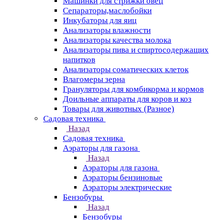
Машинки для стрижки овец
Сепараторы,маслобойки
Инкубаторы для яиц
Анализаторы влажности
Анализаторы качества молока
Анализаторы пива и спиртосодержащих
напитков
Анализаторы соматических клеток
Влагомеры зерна
Грануляторы для комбикорма и кормов
Доильные аппараты для коров и коз
Товары для животных (Разное)
Садовая техника
Назад
Садовая техника
Аэраторы для газона
Назад
Аэраторы для газона
Аэраторы бензиновые
Аэраторы электрические
Бензобуры
Назад
Бензобуры