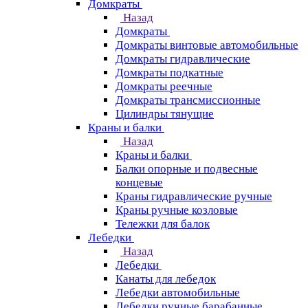
Домкраты
Назад
Домкраты
Домкраты винтовые автомобильные
Домкраты гидравлические
Домкраты подкатные
Домкраты реечные
Домкраты трансмиссионные
Цилиндры тянущие
Краны и балки
Назад
Краны и балки
Балки опорные и подвесные
концевые
Краны гидравлические ручные
Краны ручные козловые
Тележки для балок
Лебедки
Назад
Лебедки
Канаты для лебедок
Лебедки автомобильные
Лебедки ручные барабанные