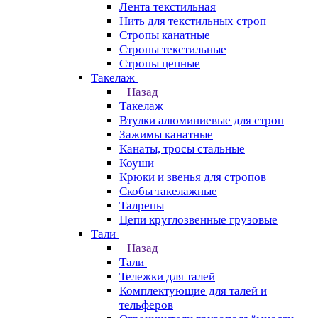
Лента текстильная
Нить для текстильных строп
Стропы канатные
Стропы текстильные
Стропы цепные
Такелаж
Назад
Такелаж
Втулки алюминиевые для строп
Зажимы канатные
Канаты, тросы стальные
Коуши
Крюки и звенья для стропов
Скобы такелажные
Талрепы
Цепи круглозвенные грузовые
Тали
Назад
Тали
Тележки для талей
Комплектующие для талей и
тельферов