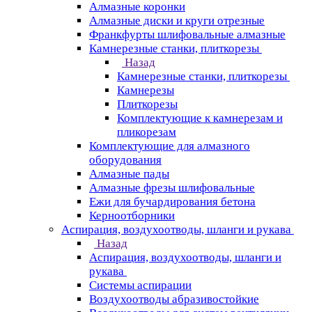
Алмазные коронки
Алмазные диски и круги отрезные
Франкфурты шлифовальные алмазные
Камнерезные станки, плиткорезы
Назад
Камнерезные станки, плиткорезы
Камнерезы
Плиткорезы
Комплектующие к камнерезам и
пликорезам
Комплектующие для алмазного
оборудования
Алмазные пады
Алмазные фрезы шлифовальные
Ежи для бучардирования бетона
Керноотборники
Аспирация, воздухоотводы, шланги и рукава
Назад
Аспирация, воздухоотводы, шланги и
рукава
Системы аспирации
Воздухоотводы абразивостойкие