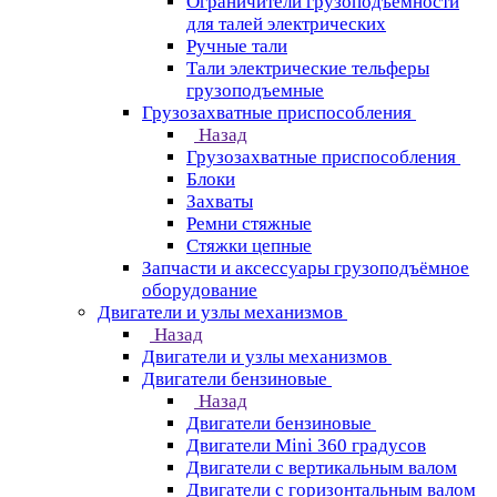
Ограничители грузоподъёмности
для талей электрических
Ручные тали
Тали электрические тельферы
грузоподъемные
Грузозахватные приспособления
Назад
Грузозахватные приспособления
Блоки
Захваты
Ремни стяжные
Стяжки цепные
Запчасти и аксессуары грузоподъёмное
оборудование
Двигатели и узлы механизмов
Назад
Двигатели и узлы механизмов
Двигатели бензиновые
Назад
Двигатели бензиновые
Двигатели Mini 360 градусов
Двигатели с вертикальным валом
Двигатели с горизонтальным валом