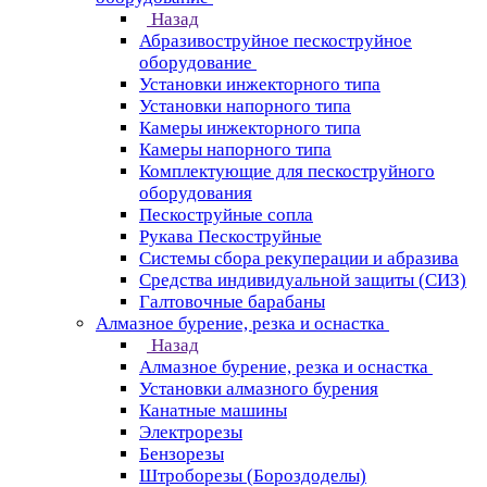
Назад
Абразивоструйное пескоструйное
оборудование
Установки инжекторного типа
Установки напорного типа
Камеры инжекторного типа
Камеры напорного типа
Комплектующие для пескоструйного
оборудования
Пескоструйные сопла
Рукава Пескоструйные
Системы сбора рекуперации и абразива
Средства индивидуальной защиты (СИЗ)
Галтовочные барабаны
Алмазное бурение, резка и оснастка
Назад
Алмазное бурение, резка и оснастка
Установки алмазного бурения
Канатные машины
Электрорезы
Бензорезы
Штроборезы (Бороздоделы)