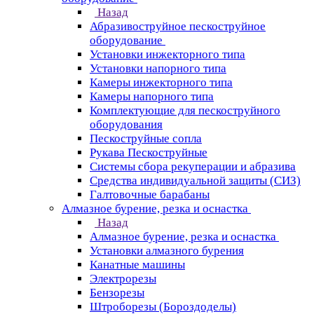
Назад
Абразивоструйное пескоструйное
оборудование
Установки инжекторного типа
Установки напорного типа
Камеры инжекторного типа
Камеры напорного типа
Комплектующие для пескоструйного
оборудования
Пескоструйные сопла
Рукава Пескоструйные
Системы сбора рекуперации и абразива
Средства индивидуальной защиты (СИЗ)
Галтовочные барабаны
Алмазное бурение, резка и оснастка
Назад
Алмазное бурение, резка и оснастка
Установки алмазного бурения
Канатные машины
Электрорезы
Бензорезы
Штроборезы (Бороздоделы)