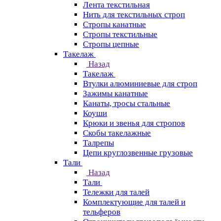
Лента текстильная
Нить для текстильных строп
Стропы канатные
Стропы текстильные
Стропы цепные
Такелаж
Назад
Такелаж
Втулки алюминиевые для строп
Зажимы канатные
Канаты, тросы стальные
Коуши
Крюки и звенья для стропов
Скобы такелажные
Талрепы
Цепи круглозвенные грузовые
Тали
Назад
Тали
Тележки для талей
Комплектующие для талей и
тельферов