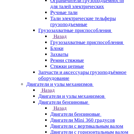
Ограничители грузоподъёмности
для талей электрических
Ручные тали
Тали электрические тельферы
грузоподъемные
Грузозахватные приспособления
Назад
Грузозахватные приспособления
Блоки
Захваты
Ремни стяжные
Стяжки цепные
Запчасти и аксессуары грузоподъёмное
оборудование
Двигатели и узлы механизмов
Назад
Двигатели и узлы механизмов
Двигатели бензиновые
Назад
Двигатели бензиновые
Двигатели Mini 360 градусов
Двигатели с вертикальным валом
Двигатели с горизонтальным валом