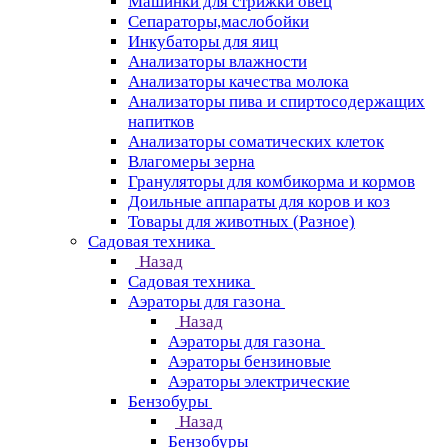
Машинки для стрижки овец
Сепараторы,маслобойки
Инкубаторы для яиц
Анализаторы влажности
Анализаторы качества молока
Анализаторы пива и спиртосодержащих
напитков
Анализаторы соматических клеток
Влагомеры зерна
Грануляторы для комбикорма и кормов
Доильные аппараты для коров и коз
Товары для животных (Разное)
Садовая техника
Назад
Садовая техника
Аэраторы для газона
Назад
Аэраторы для газона
Аэраторы бензиновые
Аэраторы электрические
Бензобуры
Назад
Бензобуры