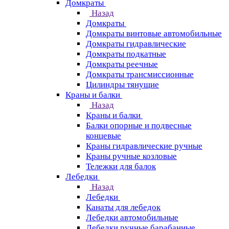
Домкраты
Назад
Домкраты
Домкраты винтовые автомобильные
Домкраты гидравлические
Домкраты подкатные
Домкраты реечные
Домкраты трансмиссионные
Цилиндры тянущие
Краны и балки
Назад
Краны и балки
Балки опорные и подвесные
концевые
Краны гидравлические ручные
Краны ручные козловые
Тележки для балок
Лебедки
Назад
Лебедки
Канаты для лебедок
Лебедки автомобильные
Лебедки ручные барабанные