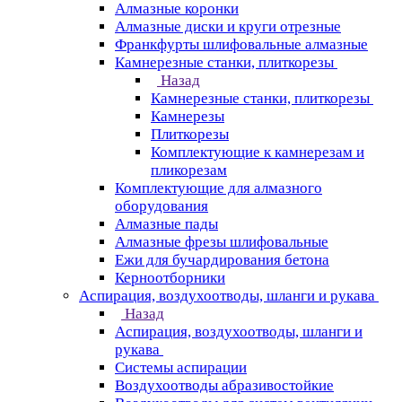
Алмазные коронки
Алмазные диски и круги отрезные
Франкфурты шлифовальные алмазные
Камнерезные станки, плиткорезы
Назад
Камнерезные станки, плиткорезы
Камнерезы
Плиткорезы
Комплектующие к камнерезам и
пликорезам
Комплектующие для алмазного
оборудования
Алмазные пады
Алмазные фрезы шлифовальные
Ежи для бучардирования бетона
Керноотборники
Аспирация, воздухоотводы, шланги и рукава
Назад
Аспирация, воздухоотводы, шланги и
рукава
Системы аспирации
Воздухоотводы абразивостойкие