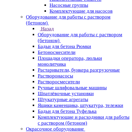
Насосные группы
Комплектующие для насосов
Оборудование для работы с раствором
(бетоном)
Назад
Оборудование для работы с раствором
(бетоном)
Бадьи для бетона Рюмки
Бетоносмесители
Площадки оператора, люльки
монолитчика
Растариватели, бункера разгрузочные
Растворонасосы
Растворосмесители
Ручные шлифовальные машины
Шпатлёвочные установки
Штукатурные агрегаты
Ящики каменщика, штукатура, тележки
Бадьи для бетона Туфелька
Комплектующие и расходники для работы
с раствором (бетоном)
Окрасочное оборудование