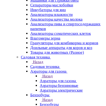
Машинки для стрижки овец
Сепараторы,маслобойки
Инкубаторы для яиц
Анализаторы влажности
Анализаторы качества молока
Анализаторы пива и спиртосодержащих
напитков
Анализаторы соматических клеток
Влагомеры зерна
Грануляторы для комбикорма и кормов
Доильные аппараты для коров и коз
Товары для животных (Разное)
Садовая техника
Назад
Садовая техника
Аэраторы для газона
Назад
Аэраторы для газона
Аэраторы бензиновые
Аэраторы электрические
Бензобуры
Назад
Бензобуры