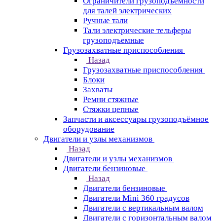
Ограничители грузоподъёмности
для талей электрических
Ручные тали
Тали электрические тельферы
грузоподъемные
Грузозахватные приспособления
Назад
Грузозахватные приспособления
Блоки
Захваты
Ремни стяжные
Стяжки цепные
Запчасти и аксессуары грузоподъёмное
оборудование
Двигатели и узлы механизмов
Назад
Двигатели и узлы механизмов
Двигатели бензиновые
Назад
Двигатели бензиновые
Двигатели Mini 360 градусов
Двигатели с вертикальным валом
Двигатели с горизонтальным валом