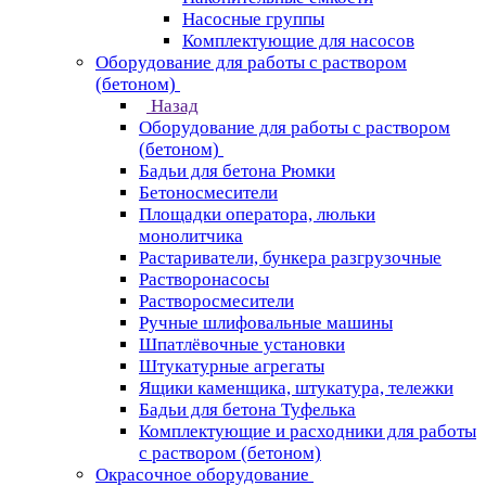
Насосные группы
Комплектующие для насосов
Оборудование для работы с раствором
(бетоном)
Назад
Оборудование для работы с раствором
(бетоном)
Бадьи для бетона Рюмки
Бетоносмесители
Площадки оператора, люльки
монолитчика
Растариватели, бункера разгрузочные
Растворонасосы
Растворосмесители
Ручные шлифовальные машины
Шпатлёвочные установки
Штукатурные агрегаты
Ящики каменщика, штукатура, тележки
Бадьи для бетона Туфелька
Комплектующие и расходники для работы
с раствором (бетоном)
Окрасочное оборудование