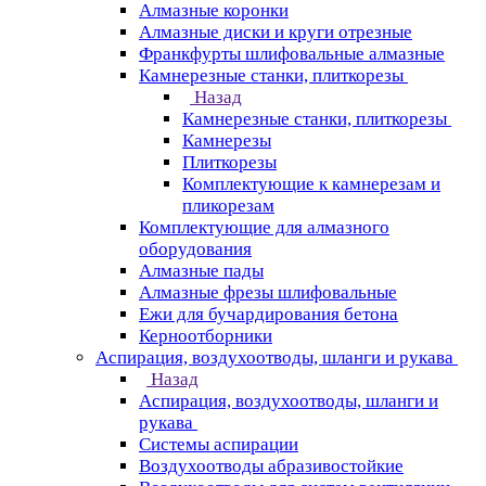
Алмазные коронки
Алмазные диски и круги отрезные
Франкфурты шлифовальные алмазные
Камнерезные станки, плиткорезы
Назад
Камнерезные станки, плиткорезы
Камнерезы
Плиткорезы
Комплектующие к камнерезам и
пликорезам
Комплектующие для алмазного
оборудования
Алмазные пады
Алмазные фрезы шлифовальные
Ежи для бучардирования бетона
Керноотборники
Аспирация, воздухоотводы, шланги и рукава
Назад
Аспирация, воздухоотводы, шланги и
рукава
Системы аспирации
Воздухоотводы абразивостойкие