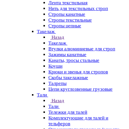
Лента текстильная
Нить для текстильных строп
Стропы канатные
Стропы текстильные
Стропы цепные
Такелаж
Назад
Такелаж
Втулки алюминиевые для строп
Зажимы канатные
Канаты, тросы стальные
Коуши
Крюки и звенья для стропов
Скобы такелажные
Талрепы
Цепи круглозвенные грузовые
Тали
Назад
Тали
Тележки для талей
Комплектующие для талей и
тельферов