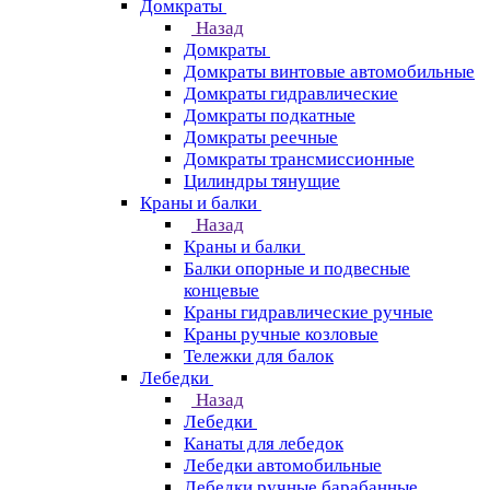
Домкраты
Назад
Домкраты
Домкраты винтовые автомобильные
Домкраты гидравлические
Домкраты подкатные
Домкраты реечные
Домкраты трансмиссионные
Цилиндры тянущие
Краны и балки
Назад
Краны и балки
Балки опорные и подвесные
концевые
Краны гидравлические ручные
Краны ручные козловые
Тележки для балок
Лебедки
Назад
Лебедки
Канаты для лебедок
Лебедки автомобильные
Лебедки ручные барабанные