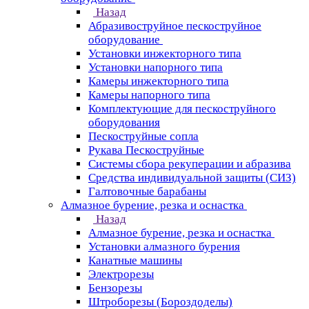
Назад
Абразивоструйное пескоструйное
оборудование
Установки инжекторного типа
Установки напорного типа
Камеры инжекторного типа
Камеры напорного типа
Комплектующие для пескоструйного
оборудования
Пескоструйные сопла
Рукава Пескоструйные
Системы сбора рекуперации и абразива
Средства индивидуальной защиты (СИЗ)
Галтовочные барабаны
Алмазное бурение, резка и оснастка
Назад
Алмазное бурение, резка и оснастка
Установки алмазного бурения
Канатные машины
Электрорезы
Бензорезы
Штроборезы (Бороздоделы)