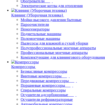
Обогреватели
Электрические котлы для отопления
Клининг (Уборочная техника)
Мойки высокого давления бытовые
Пароочистители
Пеногенераторы
Подметальные машины
Поломоечные машины
Пылесосы для влажной и сухой уборки
Полупрофессиональные моечные аппараты
Профессиональные моечные аппараты
Комплектующие для клинингового оборудовани
Компрессоры
Безмасляные компрессоры
Винтовые компрессоры
Передвижные компрессоры
Поршневые компрессоры
Спиральные компрессоры
Осушители адсорбционные
Осушители рефрижераторные
Автомобильные компрессоры