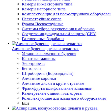
Камеры инжекторного типа
Камеры напорного типа
Комплектующие для пескоструйного оборудова
Пескоструйные сопла
Рукава Пескоструйные
Системы сбора рекуперации и абразива
Средства индивидуальной защиты (СИЗ)
Галтовочные барабаны
Алмазное бурение, резка и оснастка
Установки алмазного бурения
Канатные машины
Электрорезы
Бензорезы
Штроборезы (Бороздоделы)
Алмазные коронки
Алмазные диски и круги отрезные
Франкфурты шлифовальные алмазные
Камнерезные станки, плиткорезы
Комплектующие для алмазного оборудования
Еще