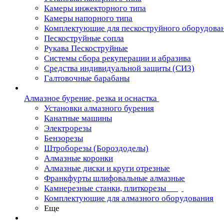
Камеры инжекторного типа
Камеры напорного типа
Комплектующие для пескоструйного оборудова
Пескоструйные сопла
Рукава Пескоструйные
Системы сбора рекуперации и абразива
Средства индивидуальной защиты (СИЗ)
Галтовочные барабаны
Алмазное бурение, резка и оснастка
Установки алмазного бурения
Канатные машины
Электрорезы
Бензорезы
Штроборезы (Бороздоделы)
Алмазные коронки
Алмазные диски и круги отрезные
Франкфурты шлифовальные алмазные
Камнерезные станки, плиткорезы
Комплектующие для алмазного оборудования
Еще