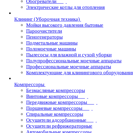
Обогреватели
Электрические котлы для отопления
Клининг (Уборочная техника)
Мойки высокого давления бытовые
Пароочистители
Пеногенераторы
Подметальные машины
Поломоечные машины
Пылесосы для влажной и сухой уборки
Полупрофессиональные моечные аппараты
Профессиональные моечные аппараты
Комплектующие для клинингового оборудовани
Компрессоры
Безмасляные компрессоры
Винтовые компрессоры
Передвижные компрессоры
Поршневые компрессоры
Спиральные компрессоры
Осушители адсорбционные
Осушители рефрижераторные
Автомобильные компрессоры