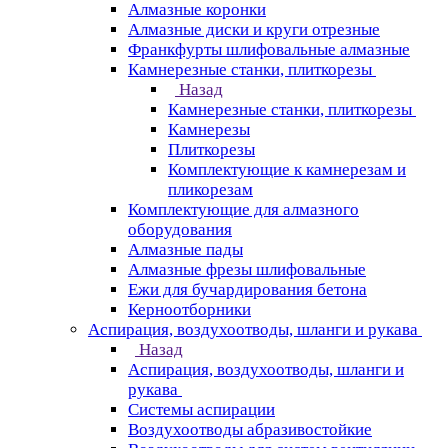
Алмазные коронки
Алмазные диски и круги отрезные
Франкфурты шлифовальные алмазные
Камнерезные станки, плиткорезы
Назад
Камнерезные станки, плиткорезы
Камнерезы
Плиткорезы
Комплектующие к камнерезам и
пликорезам
Комплектующие для алмазного
оборудования
Алмазные пады
Алмазные фрезы шлифовальные
Ежи для бучардирования бетона
Керноотборники
Аспирация, воздухоотводы, шланги и рукава
Назад
Аспирация, воздухоотводы, шланги и
рукава
Системы аспирации
Воздухоотводы абразивостойкие