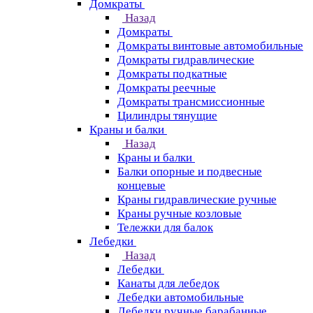
Домкраты
Назад
Домкраты
Домкраты винтовые автомобильные
Домкраты гидравлические
Домкраты подкатные
Домкраты реечные
Домкраты трансмиссионные
Цилиндры тянущие
Краны и балки
Назад
Краны и балки
Балки опорные и подвесные
концевые
Краны гидравлические ручные
Краны ручные козловые
Тележки для балок
Лебедки
Назад
Лебедки
Канаты для лебедок
Лебедки автомобильные
Лебедки ручные барабанные