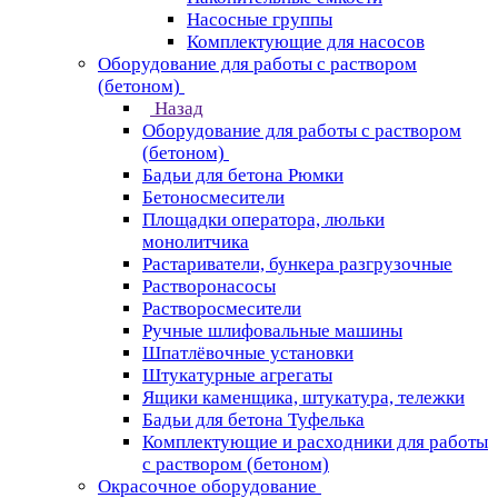
Насосные группы
Комплектующие для насосов
Оборудование для работы с раствором
(бетоном)
Назад
Оборудование для работы с раствором
(бетоном)
Бадьи для бетона Рюмки
Бетоносмесители
Площадки оператора, люльки
монолитчика
Растариватели, бункера разгрузочные
Растворонасосы
Растворосмесители
Ручные шлифовальные машины
Шпатлёвочные установки
Штукатурные агрегаты
Ящики каменщика, штукатура, тележки
Бадьи для бетона Туфелька
Комплектующие и расходники для работы
с раствором (бетоном)
Окрасочное оборудование