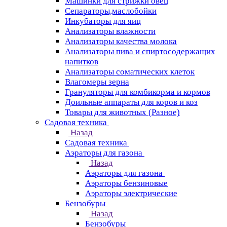
Машинки для стрижки овец
Сепараторы,маслобойки
Инкубаторы для яиц
Анализаторы влажности
Анализаторы качества молока
Анализаторы пива и спиртосодержащих
напитков
Анализаторы соматических клеток
Влагомеры зерна
Грануляторы для комбикорма и кормов
Доильные аппараты для коров и коз
Товары для животных (Разное)
Садовая техника
Назад
Садовая техника
Аэраторы для газона
Назад
Аэраторы для газона
Аэраторы бензиновые
Аэраторы электрические
Бензобуры
Назад
Бензобуры