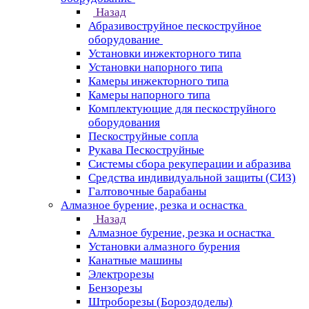
Назад
Абразивоструйное пескоструйное
оборудование
Установки инжекторного типа
Установки напорного типа
Камеры инжекторного типа
Камеры напорного типа
Комплектующие для пескоструйного
оборудования
Пескоструйные сопла
Рукава Пескоструйные
Системы сбора рекуперации и абразива
Средства индивидуальной защиты (СИЗ)
Галтовочные барабаны
Алмазное бурение, резка и оснастка
Назад
Алмазное бурение, резка и оснастка
Установки алмазного бурения
Канатные машины
Электрорезы
Бензорезы
Штроборезы (Бороздоделы)