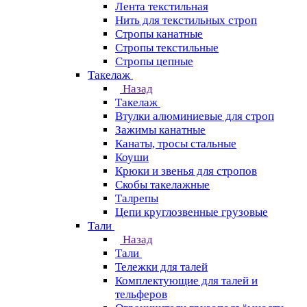
Лента текстильная
Нить для текстильных строп
Стропы канатные
Стропы текстильные
Стропы цепные
Такелаж
Назад
Такелаж
Втулки алюминиевые для строп
Зажимы канатные
Канаты, тросы стальные
Коуши
Крюки и звенья для стропов
Скобы такелажные
Талрепы
Цепи круглозвенные грузовые
Тали
Назад
Тали
Тележки для талей
Комплектующие для талей и
тельферов