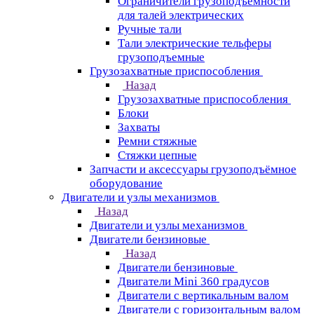
Ограничители грузоподъёмности
для талей электрических
Ручные тали
Тали электрические тельферы
грузоподъемные
Грузозахватные приспособления
Назад
Грузозахватные приспособления
Блоки
Захваты
Ремни стяжные
Стяжки цепные
Запчасти и аксессуары грузоподъёмное
оборудование
Двигатели и узлы механизмов
Назад
Двигатели и узлы механизмов
Двигатели бензиновые
Назад
Двигатели бензиновые
Двигатели Mini 360 градусов
Двигатели с вертикальным валом
Двигатели с горизонтальным валом