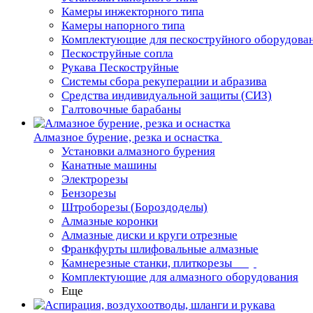
Камеры инжекторного типа
Камеры напорного типа
Комплектующие для пескоструйного оборудова
Пескоструйные сопла
Рукава Пескоструйные
Системы сбора рекуперации и абразива
Средства индивидуальной защиты (СИЗ)
Галтовочные барабаны
Алмазное бурение, резка и оснастка
Установки алмазного бурения
Канатные машины
Электрорезы
Бензорезы
Штроборезы (Бороздоделы)
Алмазные коронки
Алмазные диски и круги отрезные
Франкфурты шлифовальные алмазные
Камнерезные станки, плиткорезы
Комплектующие для алмазного оборудования
Еще