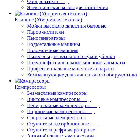
Обогреватели
Электрические котлы для отопления
Клининг (Уборочная техника)
Мойки высокого давления бытовые
Пароочистители
Пеногенераторы
Подметальные машины
Поломоечные машины
Пылесосы для влажной и сухой уборки
Полупрофессиональные моечные аппараты
Профессиональные моечные аппараты
Комплектующие для клинингового оборудовани
Компрессоры
Безмасляные компрессоры
Винтовые компрессоры
Передвижные компрессоры
Поршневые компрессоры
Спиральные компрессоры
Осушители адсорбционные
Осушители рефрижераторные
Автомобильные компрессоры