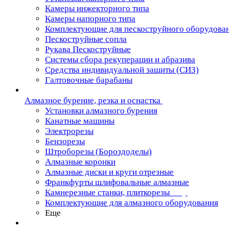
Камеры инжекторного типа
Камеры напорного типа
Комплектующие для пескоструйного оборудова
Пескоструйные сопла
Рукава Пескоструйные
Системы сбора рекуперации и абразива
Средства индивидуальной защиты (СИЗ)
Галтовочные барабаны
Алмазное бурение, резка и оснастка
Установки алмазного бурения
Канатные машины
Электрорезы
Бензорезы
Штроборезы (Бороздоделы)
Алмазные коронки
Алмазные диски и круги отрезные
Франкфурты шлифовальные алмазные
Камнерезные станки, плиткорезы
Комплектующие для алмазного оборудования
Еще