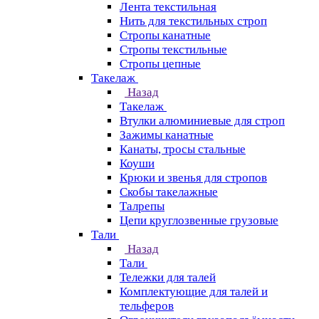
Лента текстильная
Нить для текстильных строп
Стропы канатные
Стропы текстильные
Стропы цепные
Такелаж
Назад
Такелаж
Втулки алюминиевые для строп
Зажимы канатные
Канаты, тросы стальные
Коуши
Крюки и звенья для стропов
Скобы такелажные
Талрепы
Цепи круглозвенные грузовые
Тали
Назад
Тали
Тележки для талей
Комплектующие для талей и
тельферов