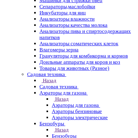
Машинки для стрижки овец
Сепараторы,маслобойки
Инкубаторы для яиц
Анализаторы влажности
Анализаторы качества молока
Анализаторы пива и спиртосодержащих
напитков
Анализаторы соматических клеток
Влагомеры зерна
Грануляторы для комбикорма и кормов
Доильные аппараты для коров и коз
Товары для животных (Разное)
Садовая техника
Назад
Садовая техника
Аэраторы для газона
Назад
Аэраторы для газона
Аэраторы бензиновые
Аэраторы электрические
Бензобуры
Назад
Бензобуры