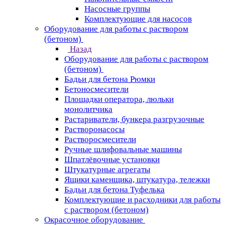
Насосные группы
Комплектующие для насосов
Оборудование для работы с раствором
(бетоном)
Назад
Оборудование для работы с раствором
(бетоном)
Бадьи для бетона Рюмки
Бетоносмесители
Площадки оператора, люльки
монолитчика
Растариватели, бункера разгрузочные
Растворонасосы
Растворосмесители
Ручные шлифовальные машины
Шпатлёвочные установки
Штукатурные агрегаты
Ящики каменщика, штукатура, тележки
Бадьи для бетона Туфелька
Комплектующие и расходники для работы
с раствором (бетоном)
Окрасочное оборудование