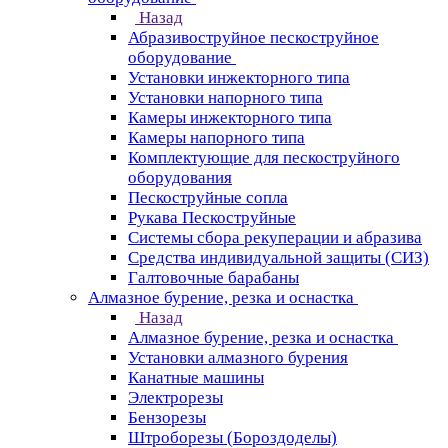
Назад
Абразивоструйное пескоструйное
оборудование
Установки инжекторного типа
Установки напорного типа
Камеры инжекторного типа
Камеры напорного типа
Комплектующие для пескоструйного
оборудования
Пескоструйные сопла
Рукава Пескоструйные
Системы сбора рекуперации и абразива
Средства индивидуальной защиты (СИЗ)
Галтовочные барабаны
Алмазное бурение, резка и оснастка
Назад
Алмазное бурение, резка и оснастка
Установки алмазного бурения
Канатные машины
Электрорезы
Бензорезы
Штроборезы (Бороздоделы)