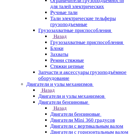
Ограничители грузоподъёмности
для талей электрических
Ручные тали
Тали электрические тельферы
грузоподъемные
Грузозахватные приспособления
Назад
Грузозахватные приспособления
Блоки
Захваты
Ремни стяжные
Стяжки цепные
Запчасти и аксессуары грузоподъёмное
оборудование
Двигатели и узлы механизмов
Назад
Двигатели и узлы механизмов
Двигатели бензиновые
Назад
Двигатели бензиновые
Двигатели Mini 360 градусов
Двигатели с вертикальным валом
Двигатели с горизонтальным валом