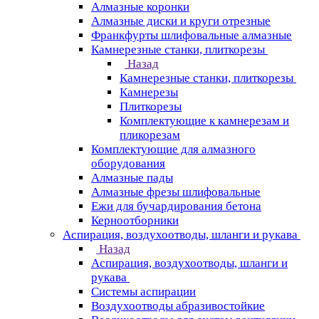
Алмазные коронки
Алмазные диски и круги отрезные
Франкфурты шлифовальные алмазные
Камнерезные станки, плиткорезы
Назад
Камнерезные станки, плиткорезы
Камнерезы
Плиткорезы
Комплектующие к камнерезам и
пликорезам
Комплектующие для алмазного
оборудования
Алмазные пады
Алмазные фрезы шлифовальные
Ежи для бучардирования бетона
Керноотборники
Аспирация, воздухоотводы, шланги и рукава
Назад
Аспирация, воздухоотводы, шланги и
рукава
Системы аспирации
Воздухоотводы абразивостойкие