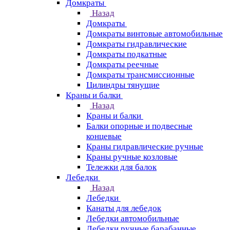
Домкраты
Назад
Домкраты
Домкраты винтовые автомобильные
Домкраты гидравлические
Домкраты подкатные
Домкраты реечные
Домкраты трансмиссионные
Цилиндры тянущие
Краны и балки
Назад
Краны и балки
Балки опорные и подвесные
концевые
Краны гидравлические ручные
Краны ручные козловые
Тележки для балок
Лебедки
Назад
Лебедки
Канаты для лебедок
Лебедки автомобильные
Лебедки ручные барабанные