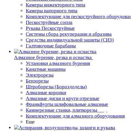
Камеры инжекторного типа
Камеры напорного типа
Комплектующие для пескоструйного оборудова
Пескоструйные сопла
Рукава Пескоструйные
Системы сбора рекуперации и абразива
Средства индивидуальной защиты (СИЗ)
Галтовочные барабаны
Алмазное бурение, резка и оснастка
Установки алмазного бурения
Канатные машины
Электрорезы
Бензорезы
Штроборезы (Бороздоделы)
Алмазные коронки
Алмазные диски и круги отрезные
Франкфурты шлифовальные алмазные
Камнерезные станки, плиткорезы
Комплектующие для алмазного оборудования
Еще