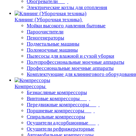
Обогреватели
Электрические котлы для отопления
Клининг (Уборочная техника)
Мойки высокого давления бытовые
Пароочистители
Пеногенераторы
Подметальные машины
Поломоечные машины
Пылесосы для влажной и сухой уборки
Полупрофессиональные моечные аппараты
Профессиональные моечные аппараты
Комплектующие для клинингового оборудовани
Компрессоры
Безмасляные компрессоры
Винтовые компрессоры
Передвижные компрессоры
Поршневые компрессоры
Спиральные компрессоры
Осушители адсорбционные
Осушители рефрижераторные
Автомобильные компрессоры