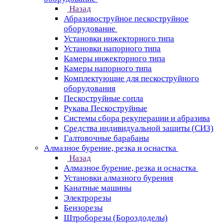
Назад
Абразивоструйное пескоструйное
оборудование
Установки инжекторного типа
Установки напорного типа
Камеры инжекторного типа
Камеры напорного типа
Комплектующие для пескоструйного
оборудования
Пескоструйные сопла
Рукава Пескоструйные
Системы сбора рекуперации и абразива
Средства индивидуальной защиты (СИЗ)
Галтовочные барабаны
Алмазное бурение, резка и оснастка
Назад
Алмазное бурение, резка и оснастка
Установки алмазного бурения
Канатные машины
Электрорезы
Бензорезы
Штроборезы (Бороздоделы)