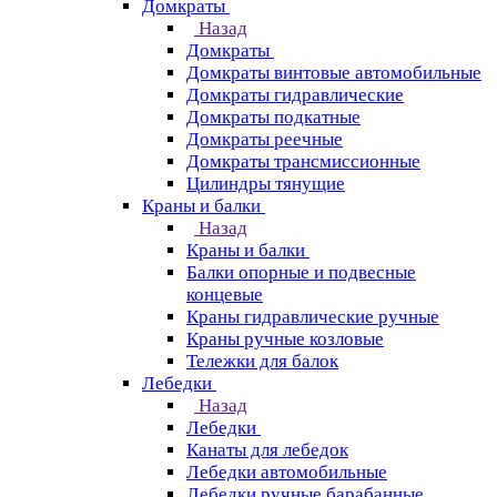
Домкраты
Назад
Домкраты
Домкраты винтовые автомобильные
Домкраты гидравлические
Домкраты подкатные
Домкраты реечные
Домкраты трансмиссионные
Цилиндры тянущие
Краны и балки
Назад
Краны и балки
Балки опорные и подвесные
концевые
Краны гидравлические ручные
Краны ручные козловые
Тележки для балок
Лебедки
Назад
Лебедки
Канаты для лебедок
Лебедки автомобильные
Лебедки ручные барабанные