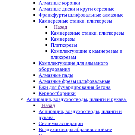
Алмазные коронки
Алмазные диски и круги отрезные
Франкфурты шлифовальные алмазные
Камнерезные станки, плиткорезы
Назад
Камнерезные станки, плиткорезы
Камнерезы
Плиткорезы
Комплектующие к камнерезам и
пликорезам
Комплектующие для алмазного
оборудования
Алмазные пады
Алмазные фрезы шлифовальные
Ежи для бучардирования бетона
Керноотборники
Аспирация, воздухоотводы, шланги и рукава
Назад
Аспирация, воздухоотводы, шланги и
рукава
Системы аспирации
Воздухоотводы абразивостойкие