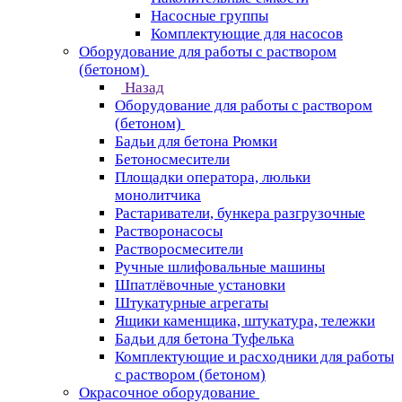
Насосные группы
Комплектующие для насосов
Оборудование для работы с раствором
(бетоном)
Назад
Оборудование для работы с раствором
(бетоном)
Бадьи для бетона Рюмки
Бетоносмесители
Площадки оператора, люльки
монолитчика
Растариватели, бункера разгрузочные
Растворонасосы
Растворосмесители
Ручные шлифовальные машины
Шпатлёвочные установки
Штукатурные агрегаты
Ящики каменщика, штукатура, тележки
Бадьи для бетона Туфелька
Комплектующие и расходники для работы
с раствором (бетоном)
Окрасочное оборудование