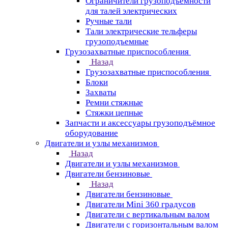
Ограничители грузоподъёмности
для талей электрических
Ручные тали
Тали электрические тельферы
грузоподъемные
Грузозахватные приспособления
Назад
Грузозахватные приспособления
Блоки
Захваты
Ремни стяжные
Стяжки цепные
Запчасти и аксессуары грузоподъёмное
оборудование
Двигатели и узлы механизмов
Назад
Двигатели и узлы механизмов
Двигатели бензиновые
Назад
Двигатели бензиновые
Двигатели Mini 360 градусов
Двигатели с вертикальным валом
Двигатели с горизонтальным валом