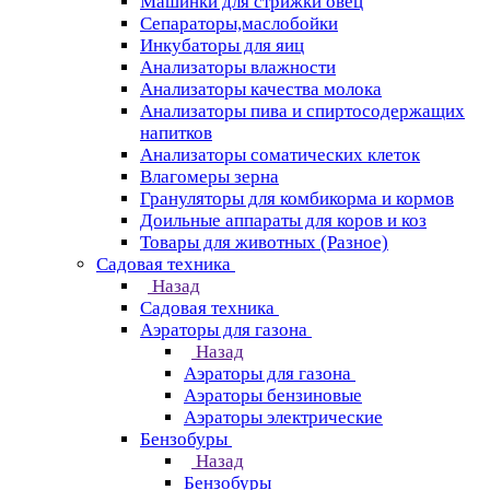
Машинки для стрижки овец
Сепараторы,маслобойки
Инкубаторы для яиц
Анализаторы влажности
Анализаторы качества молока
Анализаторы пива и спиртосодержащих
напитков
Анализаторы соматических клеток
Влагомеры зерна
Грануляторы для комбикорма и кормов
Доильные аппараты для коров и коз
Товары для животных (Разное)
Садовая техника
Назад
Садовая техника
Аэраторы для газона
Назад
Аэраторы для газона
Аэраторы бензиновые
Аэраторы электрические
Бензобуры
Назад
Бензобуры