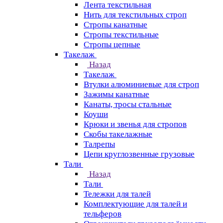
Лента текстильная
Нить для текстильных строп
Стропы канатные
Стропы текстильные
Стропы цепные
Такелаж
Назад
Такелаж
Втулки алюминиевые для строп
Зажимы канатные
Канаты, тросы стальные
Коуши
Крюки и звенья для стропов
Скобы такелажные
Талрепы
Цепи круглозвенные грузовые
Тали
Назад
Тали
Тележки для талей
Комплектующие для талей и
тельферов