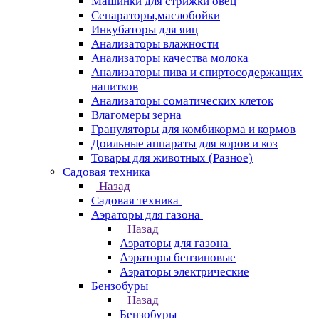
Машинки для стрижки овец
Сепараторы,маслобойки
Инкубаторы для яиц
Анализаторы влажности
Анализаторы качества молока
Анализаторы пива и спиртосодержащих
напитков
Анализаторы соматических клеток
Влагомеры зерна
Грануляторы для комбикорма и кормов
Доильные аппараты для коров и коз
Товары для животных (Разное)
Садовая техника
Назад
Садовая техника
Аэраторы для газона
Назад
Аэраторы для газона
Аэраторы бензиновые
Аэраторы электрические
Бензобуры
Назад
Бензобуры