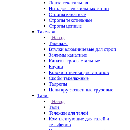
Лента текстильная
Нить для текстильных строп
Стропы канатные
Стропы текстильные
Стропы цепные
Такелаж
Назад
Такелаж
Втулки алюминиевые для строп
Зажимы канатные
Канаты, тросы стальные
Коуши
Крюки и звенья для стропов
Скобы такелажные
Талрепы
Цепи круглозвенные грузовые
Тали
Назад
Тали
Тележки для талей
Комплектующие для талей и
тельферов