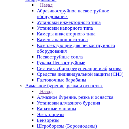
Назад
Абразивоструйное пескоструйное
оборудование
Установки инжекторного типа
Установки напорного типа
Камеры инжекторного типа
Камеры напорного типа
Комплектующие для пескоструйного
оборудования
Пескоструйные сопла
Рукава Пескоструйные
Системы сбора рекуперации и абразива
Средства индивидуальной защиты (СИЗ)
Галтовочные барабаны
Алмазное бурение, резка и оснастка
Назад
Алмазное бурение, резка и оснастка
Установки алмазного бурения
Канатные машины
Электрорезы
Бензорезы
Штроборезы (Бороздоделы)