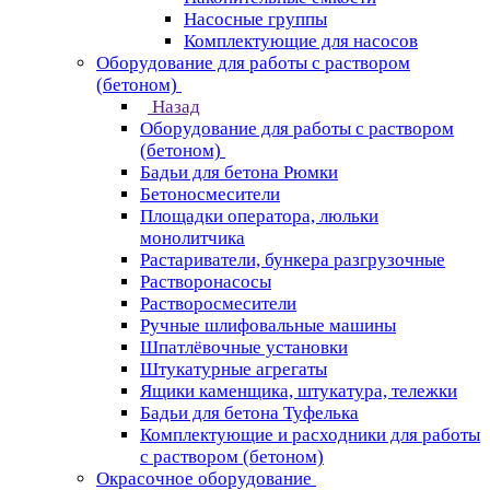
Насосные группы
Комплектующие для насосов
Оборудование для работы с раствором
(бетоном)
Назад
Оборудование для работы с раствором
(бетоном)
Бадьи для бетона Рюмки
Бетоносмесители
Площадки оператора, люльки
монолитчика
Растариватели, бункера разгрузочные
Растворонасосы
Растворосмесители
Ручные шлифовальные машины
Шпатлёвочные установки
Штукатурные агрегаты
Ящики каменщика, штукатура, тележки
Бадьи для бетона Туфелька
Комплектующие и расходники для работы
с раствором (бетоном)
Окрасочное оборудование