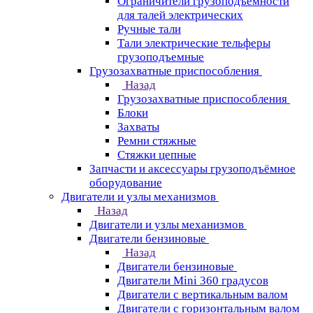
Ограничители грузоподъёмности
для талей электрических
Ручные тали
Тали электрические тельферы
грузоподъемные
Грузозахватные приспособления
Назад
Грузозахватные приспособления
Блоки
Захваты
Ремни стяжные
Стяжки цепные
Запчасти и аксессуары грузоподъёмное
оборудование
Двигатели и узлы механизмов
Назад
Двигатели и узлы механизмов
Двигатели бензиновые
Назад
Двигатели бензиновые
Двигатели Mini 360 градусов
Двигатели с вертикальным валом
Двигатели с горизонтальным валом