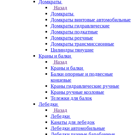
Домкраты
Назад
Домкраты
Домкраты винтовые автомобильные
Домкраты гидравлические
Домкраты подкатные
Домкраты реечные
Домкраты трансмиссионные
Цилиндры тянущие
Краны и балки
Назад
Краны и балки
Балки опорные и подвесные
концевые
Краны гидравлические ручные
Краны ручные козловые
Тележки для балок
Лебедки
Назад
Лебедки
Канаты для лебедок
Лебедки автомобильные
Лебедки ручные барабанные