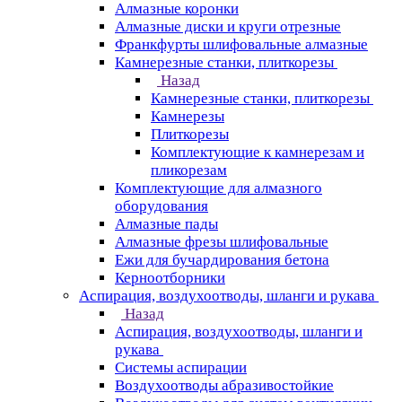
Алмазные коронки
Алмазные диски и круги отрезные
Франкфурты шлифовальные алмазные
Камнерезные станки, плиткорезы
Назад
Камнерезные станки, плиткорезы
Камнерезы
Плиткорезы
Комплектующие к камнерезам и
пликорезам
Комплектующие для алмазного
оборудования
Алмазные пады
Алмазные фрезы шлифовальные
Ежи для бучардирования бетона
Керноотборники
Аспирация, воздухоотводы, шланги и рукава
Назад
Аспирация, воздухоотводы, шланги и
рукава
Системы аспирации
Воздухоотводы абразивостойкие