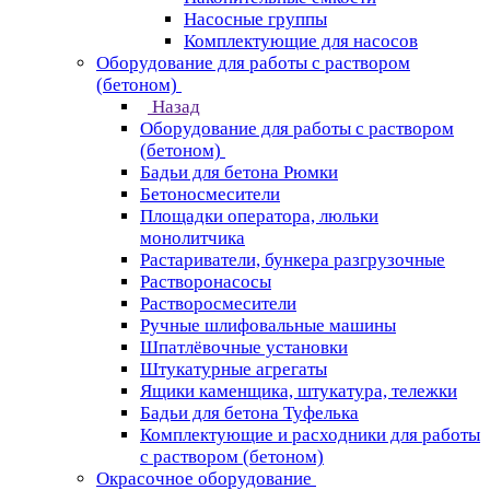
Насосные группы
Комплектующие для насосов
Оборудование для работы с раствором
(бетоном)
Назад
Оборудование для работы с раствором
(бетоном)
Бадьи для бетона Рюмки
Бетоносмесители
Площадки оператора, люльки
монолитчика
Растариватели, бункера разгрузочные
Растворонасосы
Растворосмесители
Ручные шлифовальные машины
Шпатлёвочные установки
Штукатурные агрегаты
Ящики каменщика, штукатура, тележки
Бадьи для бетона Туфелька
Комплектующие и расходники для работы
с раствором (бетоном)
Окрасочное оборудование