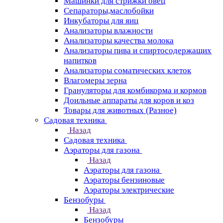
Машинки для стрижки овец
Сепараторы,маслобойки
Инкубаторы для яиц
Анализаторы влажности
Анализаторы качества молока
Анализаторы пива и спиртосодержащих
напитков
Анализаторы соматических клеток
Влагомеры зерна
Грануляторы для комбикорма и кормов
Доильные аппараты для коров и коз
Товары для животных (Разное)
Садовая техника
Назад
Садовая техника
Аэраторы для газона
Назад
Аэраторы для газона
Аэраторы бензиновые
Аэраторы электрические
Бензобуры
Назад
Бензобуры