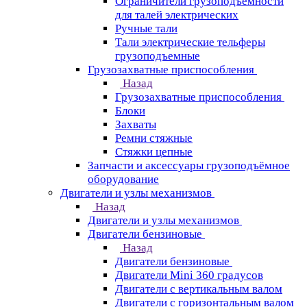
Ограничители грузоподъёмности
для талей электрических
Ручные тали
Тали электрические тельферы
грузоподъемные
Грузозахватные приспособления
Назад
Грузозахватные приспособления
Блоки
Захваты
Ремни стяжные
Стяжки цепные
Запчасти и аксессуары грузоподъёмное
оборудование
Двигатели и узлы механизмов
Назад
Двигатели и узлы механизмов
Двигатели бензиновые
Назад
Двигатели бензиновые
Двигатели Mini 360 градусов
Двигатели с вертикальным валом
Двигатели с горизонтальным валом