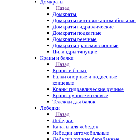
Домкраты
Назад
Домкраты
Домкраты винтовые автомобильные
Домкраты гидравлические
Домкраты подкатные
Домкраты реечные
Домкраты трансмиссионные
Цилиндры тянущие
Краны и балки
Назад
Краны и балки
Балки опорные и подвесные
концевые
Краны гидравлические ручные
Краны ручные козловые
Тележки для балок
Лебедки
Назад
Лебедки
Канаты для лебедок
Лебедки автомобильные
Лебедки ручные барабанные