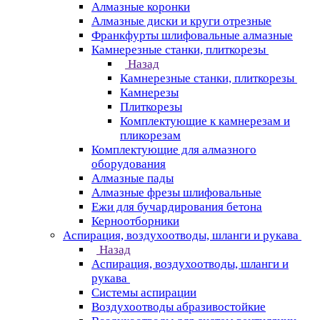
Алмазные коронки
Алмазные диски и круги отрезные
Франкфурты шлифовальные алмазные
Камнерезные станки, плиткорезы
Назад
Камнерезные станки, плиткорезы
Камнерезы
Плиткорезы
Комплектующие к камнерезам и
пликорезам
Комплектующие для алмазного
оборудования
Алмазные пады
Алмазные фрезы шлифовальные
Ежи для бучардирования бетона
Керноотборники
Аспирация, воздухоотводы, шланги и рукава
Назад
Аспирация, воздухоотводы, шланги и
рукава
Системы аспирации
Воздухоотводы абразивостойкие