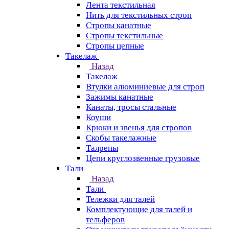
Лента текстильная
Нить для текстильных строп
Стропы канатные
Стропы текстильные
Стропы цепные
Такелаж
Назад
Такелаж
Втулки алюминиевые для строп
Зажимы канатные
Канаты, тросы стальные
Коуши
Крюки и звенья для стропов
Скобы такелажные
Талрепы
Цепи круглозвенные грузовые
Тали
Назад
Тали
Тележки для талей
Комплектующие для талей и
тельферов