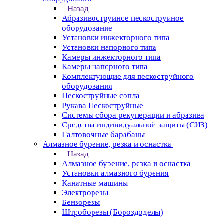
Назад
Абразивоструйное пескоструйное
оборудование
Установки инжекторного типа
Установки напорного типа
Камеры инжекторного типа
Камеры напорного типа
Комплектующие для пескоструйного
оборудования
Пескоструйные сопла
Рукава Пескоструйные
Системы сбора рекуперации и абразива
Средства индивидуальной защиты (СИЗ)
Галтовочные барабаны
Алмазное бурение, резка и оснастка
Назад
Алмазное бурение, резка и оснастка
Установки алмазного бурения
Канатные машины
Электрорезы
Бензорезы
Штроборезы (Бороздоделы)