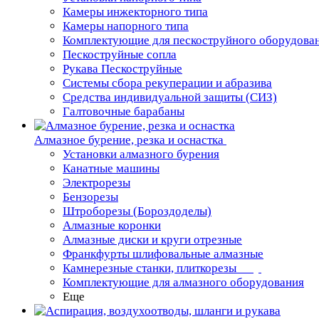
Камеры инжекторного типа
Камеры напорного типа
Комплектующие для пескоструйного оборудова
Пескоструйные сопла
Рукава Пескоструйные
Системы сбора рекуперации и абразива
Средства индивидуальной защиты (СИЗ)
Галтовочные барабаны
Алмазное бурение, резка и оснастка
Установки алмазного бурения
Канатные машины
Электрорезы
Бензорезы
Штроборезы (Бороздоделы)
Алмазные коронки
Алмазные диски и круги отрезные
Франкфурты шлифовальные алмазные
Камнерезные станки, плиткорезы
Комплектующие для алмазного оборудования
Еще