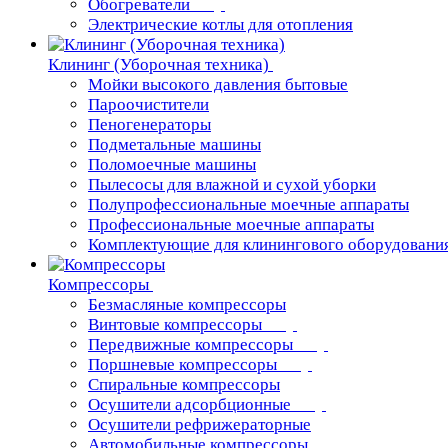
Обогреватели
Электрические котлы для отопления
Клининг (Уборочная техника)
Мойки высокого давления бытовые
Пароочистители
Пеногенераторы
Подметальные машины
Поломоечные машины
Пылесосы для влажной и сухой уборки
Полупрофессиональные моечные аппараты
Профессиональные моечные аппараты
Комплектующие для клинингового оборудовани
Компрессоры
Безмасляные компрессоры
Винтовые компрессоры
Передвижные компрессоры
Поршневые компрессоры
Спиральные компрессоры
Осушители адсорбционные
Осушители рефрижераторные
Автомобильные компрессоры