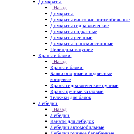
Домкраты
Назад
Домкраты
Домкраты винтовые автомобильные
Домкраты гидравлические
Домкраты подкатные
Домкраты реечные
Домкраты трансмиссионные
Цилиндры тянущие
Краны и балки
Назад
Краны и балки
Балки опорные и подвесные
концевые
Краны гидравлические ручные
Краны ручные козловые
Тележки для балок
Лебедки
Назад
Лебедки
Канаты для лебедок
Лебедки автомобильные
Лебедки ручные барабанные