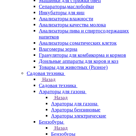
Машинки для стрижки овец
Сепараторы,маслобойки
Инкубаторы для яиц
Анализаторы влажности
Анализаторы качества молока
Анализаторы пива и спиртосодержащих
напитков
Анализаторы соматических клеток
Влагомеры зерна
Грануляторы для комбикорма и кормов
Доильные аппараты для коров и коз
Товары для животных (Разное)
Садовая техника
Назад
Садовая техника
Аэраторы для газона
Назад
Аэраторы для газона
Аэраторы бензиновые
Аэраторы электрические
Бензобуры
Назад
Бензобуры