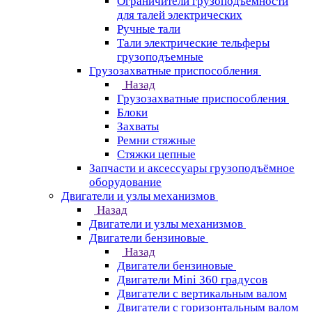
Ограничители грузоподъёмности
для талей электрических
Ручные тали
Тали электрические тельферы
грузоподъемные
Грузозахватные приспособления
Назад
Грузозахватные приспособления
Блоки
Захваты
Ремни стяжные
Стяжки цепные
Запчасти и аксессуары грузоподъёмное
оборудование
Двигатели и узлы механизмов
Назад
Двигатели и узлы механизмов
Двигатели бензиновые
Назад
Двигатели бензиновые
Двигатели Mini 360 градусов
Двигатели с вертикальным валом
Двигатели с горизонтальным валом