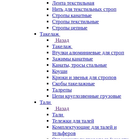
Лента текстильная
Нить для текстильных строп
Стропы канатные
Стропы текстильные
Стропы цепные
Такелаж
Назад
Такелаж
Втулки алюминиевые для строп
Зажимы канатные
Канаты, тросы стальные
Коуши
Крюки и звенья для стропов
Скобы такелажные
Талрепы
Цепи круглозвенные грузовые
Тали
Назад
Тали
Тележки для талей
Комплектующие для талей и
тельферов