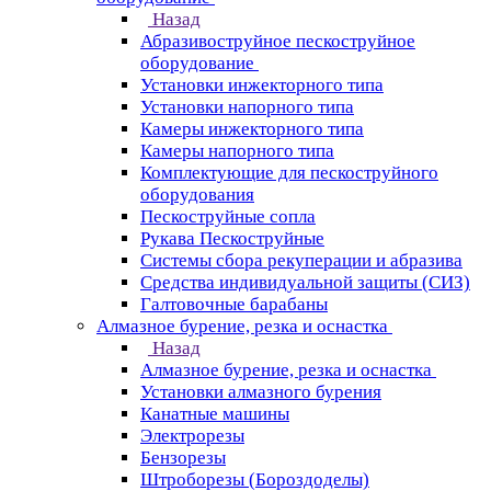
Назад
Абразивоструйное пескоструйное
оборудование
Установки инжекторного типа
Установки напорного типа
Камеры инжекторного типа
Камеры напорного типа
Комплектующие для пескоструйного
оборудования
Пескоструйные сопла
Рукава Пескоструйные
Системы сбора рекуперации и абразива
Средства индивидуальной защиты (СИЗ)
Галтовочные барабаны
Алмазное бурение, резка и оснастка
Назад
Алмазное бурение, резка и оснастка
Установки алмазного бурения
Канатные машины
Электрорезы
Бензорезы
Штроборезы (Бороздоделы)