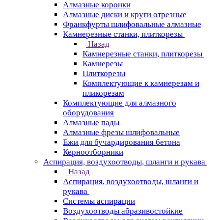
Алмазные коронки
Алмазные диски и круги отрезные
Франкфурты шлифовальные алмазные
Камнерезные станки, плиткорезы
Назад
Камнерезные станки, плиткорезы
Камнерезы
Плиткорезы
Комплектующие к камнерезам и
пликорезам
Комплектующие для алмазного
оборудования
Алмазные пады
Алмазные фрезы шлифовальные
Ежи для бучардирования бетона
Керноотборники
Аспирация, воздухоотводы, шланги и рукава
Назад
Аспирация, воздухоотводы, шланги и
рукава
Системы аспирации
Воздухоотводы абразивостойкие