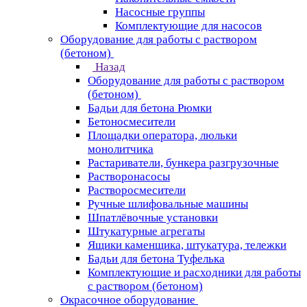
Насосные группы
Комплектующие для насосов
Оборудование для работы с раствором
(бетоном)
Назад
Оборудование для работы с раствором
(бетоном)
Бадьи для бетона Рюмки
Бетоносмесители
Площадки оператора, люльки
монолитчика
Растариватели, бункера разгрузочные
Растворонасосы
Растворосмесители
Ручные шлифовальные машины
Шпатлёвочные установки
Штукатурные агрегаты
Ящики каменщика, штукатура, тележки
Бадьи для бетона Туфелька
Комплектующие и расходники для работы
с раствором (бетоном)
Окрасочное оборудование